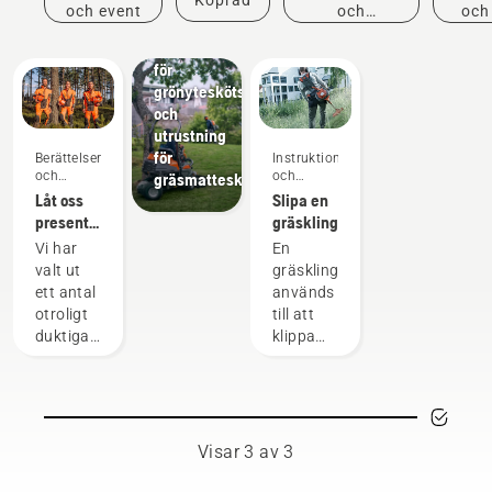
grönyteskötsel,
och event
och
och
professionell
innovationer
utrustning
för
grönyteskötsel
och
utrustning
för
Berättelser
Instruktioner
och
och
gräsmatteskötsel
inspiration
guider
Låt oss
Slipa en
presentera
gräsklinga
Husqvarnas
Vi har
En
H-Team
valt ut
gräsklinga
– våra
ett antal
används
mest
otroligt
till att
krävande
duktiga
klippa
användare
och
tjockare,
respekterade
tätare
ambassadörer
gräs när
bland
en
världens
grästrimmer
Visar 3 av 3
främsta
med
professionella
nylonlina