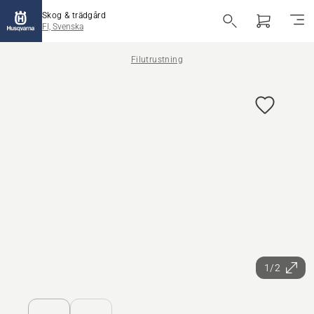
Skog & trädgård
FI, Svenska
Filutrustning
1/2