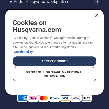
Andra Husqvarna-webbplatser
Cookies on
Husqvarna.com
By clicking “Accept Cookies”, you agree to the storing of
cookies on your device to enhance site navigation, analyze
site usage, and assist in our marketing efforts.
Cookie Policy
© Husqvarna AB (publ). All rights reserved. Priserna
som visas är rekommenderade cirkapriser. Alla angivna
ACCEPT COOKIES
priser är rekommenderade försäljningspriser (inkl.
moms) om inte produkten är tillgänglig för direkt köp.
DO NOT SELL OR SHARE MY PERSONAL
Cookiepolicy
Användningsvillkor
Sekretessmeddelande
INFORMATION
Företagsinformation