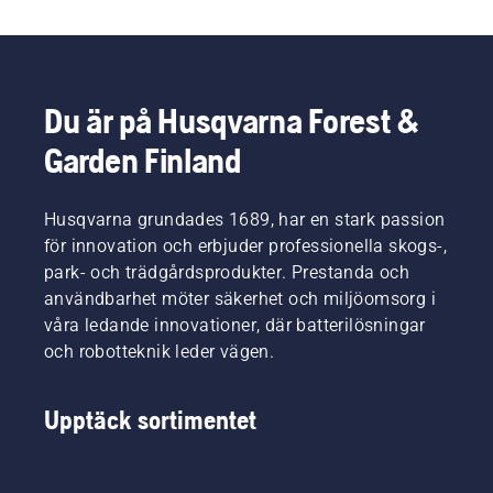
användare
inte
inom
räcker
skog-
till. En
och
gräsklinga
parkskötsel.
klipper
Du är på Husqvarna Forest &
Tillsammans
tjockt
Garden Finland
utgör de
gräs
vårt H-
snabbt
team.
och
Och de
Husqvarna grundades 1689, har en stark passion
effektivt.
ställer
Titta på
för innovation och erbjuder professionella skogs-,
otroligt
den här
park- och trädgårdsprodukter. Prestanda och
höga
korta
användbarhet möter säkerhet och miljöomsorg i
krav på
videon
våra ledande innovationer, där batterilösningar
sin
om hur
utrustning.
och robotteknik leder vägen.
du slipar
och
underhåller
Upptäck sortimentet
en
gräsklinga.