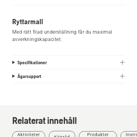
Ryttarmall
Med rätt filad underställning får du maximal
avverkningskapacitet.
Specifikationer
Ägarsupport
Relaterat innehåll
Grönyteskötsel
Verktyg
för
Aktiviteter
Produkter
Instr
Köpråd