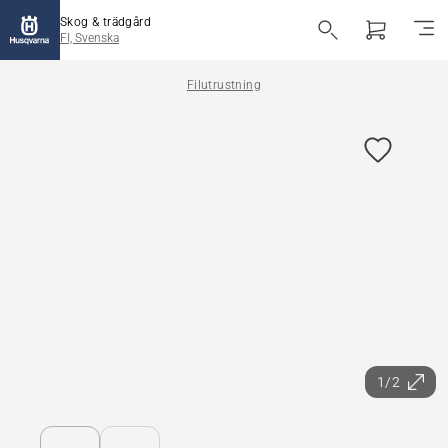
Skog & trädgård
FI, Svenska
Filutrustning
1/2