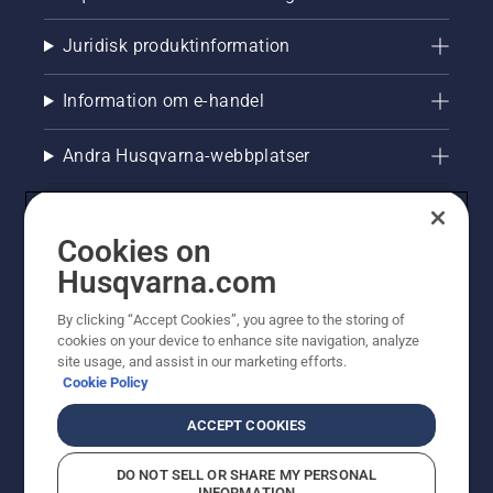
Juridisk produktinformation
Information om e-handel
Andra Husqvarna-webbplatser
Cookies on
Husqvarna.com
By clicking “Accept Cookies”, you agree to the storing of
cookies on your device to enhance site navigation, analyze
site usage, and assist in our marketing efforts.
Cookie Policy
© Husqvarna AB (publ). All rights reserved. Priserna
som visas är rekommenderade cirkapriser. Alla angivna
ACCEPT COOKIES
priser är rekommenderade försäljningspriser (inkl.
moms) om inte produkten är tillgänglig för direkt köp.
DO NOT SELL OR SHARE MY PERSONAL
Cookiepolicy
Användningsvillkor
Sekretessmeddelande
INFORMATION