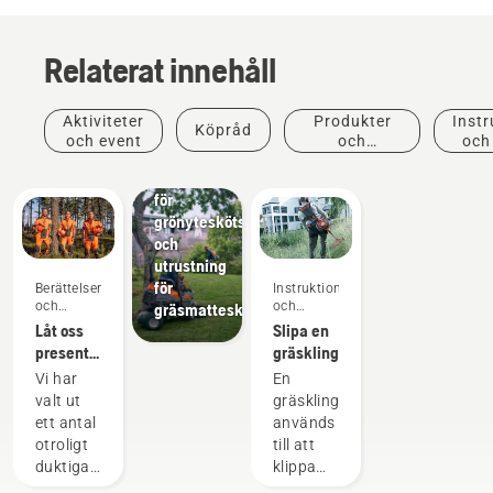
Relaterat innehåll
Grönyteskötsel
Verktyg
för
Aktiviteter
Produkter
Instr
Köpråd
grönyteskötsel,
och event
och
och
professionell
innovationer
utrustning
för
grönyteskötsel
och
utrustning
för
Berättelser
Instruktioner
och
och
gräsmatteskötsel
inspiration
guider
Låt oss
Slipa en
presentera
gräsklinga
Husqvarnas
Vi har
En
H-Team
valt ut
gräsklinga
– våra
ett antal
används
mest
otroligt
till att
krävande
duktiga
klippa
användare
och
tjockare,