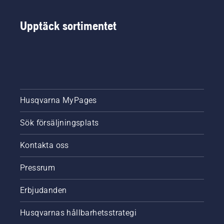
och
underhåller
Upptäck sortimentet
en
gräsklinga.
Husqvarna MyPages
Sök försäljningsplats
Kontakta oss
Pressrum
Erbjudanden
Husqvarnas hållbarhetsstrategi