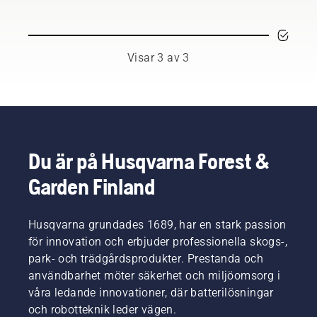
respekterade
tätare
ambassadörer
gräs när
bland
en
världens
grästrimmer
Visar 3 av 3
främsta
med
professionella
nylonlina
användare
inte
inom
räcker
skog-
till. En
och
gräsklinga
parkskötsel.
klipper
Du är på Husqvarna Forest &
Tillsammans
tjockt
Garden Finland
utgör de
gräs
vårt H-
snabbt
team.
och
Och de
Husqvarna grundades 1689, har en stark passion
effektivt.
ställer
Titta på
för innovation och erbjuder professionella skogs-,
otroligt
den här
park- och trädgårdsprodukter. Prestanda och
höga
korta
användbarhet möter säkerhet och miljöomsorg i
krav på
videon
våra ledande innovationer, där batterilösningar
sin
om hur
utrustning.
och robotteknik leder vägen.
du slipar