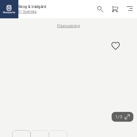
Skog & trädgård
FI, Svenska
Filutrustning
1/3