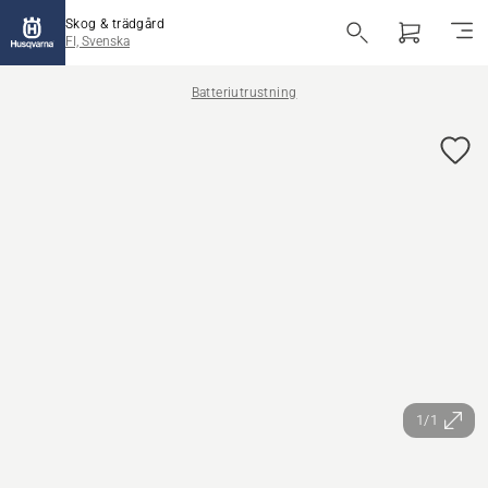
Skog & trädgård
FI, Svenska
Batteriutrustning
1/1