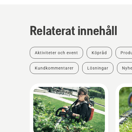
Relaterat innehåll
Aktiviteter och event
Köpråd
Produ
Kundkommentarer
Lösningar
Nyhe