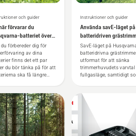
ruktioner och guider
Instruktioner och guider
här förvarar du
Använda savE-läget på
qvarna-batteriet över
batteridriven grästrim
tern
 du förbereder dig för
SavE-läget på Husqvarn
terförvaring av dina
batteridrivna grästrimme
erier finns det ett par
utformat för att sänka
er du bör tänka på för att
trimmerhuvudets varvtal 
terierna ska få längre
fullgasläge, samtidigt s
slängd.
vridmomentet behålls så
användaren kan spara
batteri vid lätt
gräsklippning. Tryck bar
på en knapp på den
batteridrivna trimmern fö
att aktivera och avaktive
savE-läget.