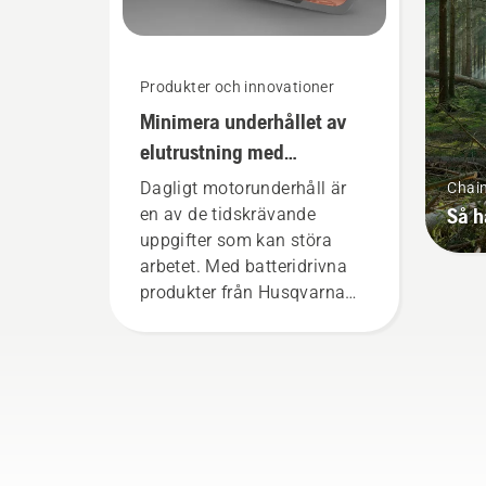
Produkter och innovationer
Minimera underhållet av
elutrustning med
batteridrivna verktyg
Dagligt motorunderhåll är
Chai
Så h
en av de tidskrävande
uppgifter som kan störa
arbetet. Med batteridrivna
produkter från Husqvarna
minskar detta krångel
avsevärt.