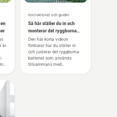
Instruktioner och guider
 en
Så här ställer du in och
mer
monterar det ryggburna
batteriet korrekt
as
Den här korta videon
r är
förklarar hur du ställer in
och justerar det ryggburna
i
batteriet som används
om
tillsammans med
 att
Husqvarnas professionella
batteriprodukter. Ett batteri
som sitter som det ska gör
a
att du kan arbeta mer
bekvämt och att du inte blir
r
lika trött, så att du kan
ra
arbeta längre utan avbrott.