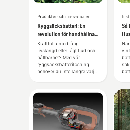
Produkter och innovationer
Inst
Ryggsäcksbatteri: En
Så 
revolution för handhållna,
Hus
batteridrivna
vin
Kraftfulla med lång
När
motorverktyg
livslängd eller lågt ljud och
vin
hållbarhet? Med vår
batt
ryggsäcksbatterilösning
sak
behöver du inte längre välja.
bat
”Det här tar batteriutbudet
liv
till en helt ny nivå”, säger
Johan Svennung,
produktchef på avdelningen
för el- och batteridrivna
handhållna produkter på
Husqvarna.