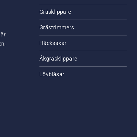
Gräsklippare
Grästrimmers
där
Häcksaxar
en.
Åkgräsklippare
Lövblåsar