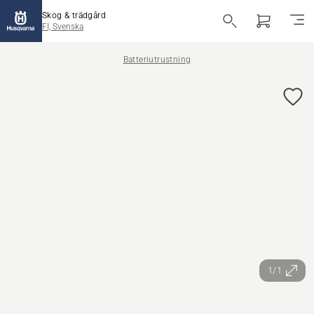
Skog & trädgård
FI, Svenska
Batteriutrustning
1/1