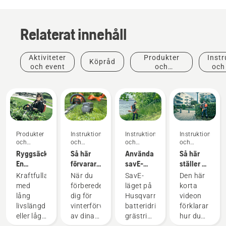
Relaterat innehåll
Aktiviteter
Produkter
Instr
Köpråd
och event
och
och
innovationer
Produkter
Instruktioner
Instruktioner
Instruktioner
och
och
och
och
innovationer
guider
guider
guider
Ryggsäcksbatteri:
Så här
Använda
Så här
En
förvarar
savE-
ställer du
revolution
du
läget på
in och
Kraftfulla
När du
SavE-
Den här
för
Husqvarna-
en
monterar
med
förbereder
läget på
korta
handhållna,
batteriet
batteridriven
det
lång
dig för
Husqvarnas
videon
batteridrivna
över
grästrimmer
ryggburna
livslängd
vinterförvaring
batteridrivna
förklarar
motorverktyg
vintern
batteriet
eller lågt
av dina
grästrimmer
hur du
korrekt
Produkter
ljud och
batterier
är
ställer in