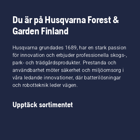
minskar
handhållna
batteridrivna
bekvämt
detta
produkter
trimmern
och att
krångel
på
för att
du inte
Du är på Husqvarna Forest &
avsevärt.
Husqvarna.
aktivera
blir lika
Garden Finland
och
trött, så
avaktivera
att du
savE-
kan
Husqvarna grundades 1689, har en stark passion
läget.
arbeta
längre
för innovation och erbjuder professionella skogs-,
utan
park- och trädgårdsprodukter. Prestanda och
avbrott.
användbarhet möter säkerhet och miljöomsorg i
våra ledande innovationer, där batterilösningar
och robotteknik leder vägen.
Upptäck sortimentet