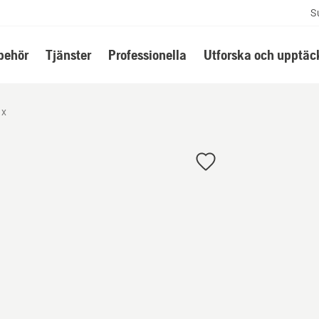
S
lbehör
Tjänster
Professionella
Utforska och upptäc
ax