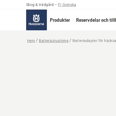
Skog & trädgård
–
FI, Svenska
Produkter
Reservdelar och til
Hem
Batteriutrustning
Batteriadapter för häcks