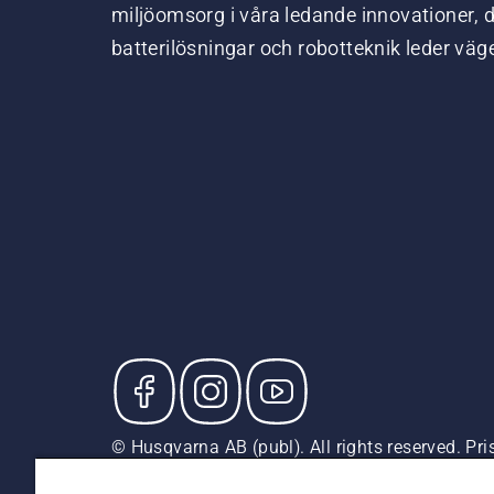
miljöomsorg i våra ledande innovationer, 
batterilösningar och robotteknik leder väg
© Husqvarna AB (publ). All rights reserved. P
försäljningspriser (inkl. moms) om inte produkte