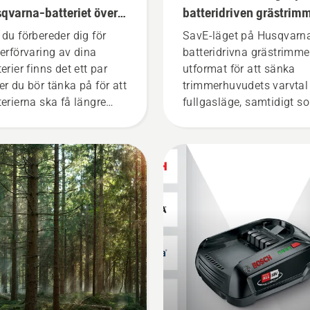
qvarna-batteriet över
batteridriven grästrim
tern
 du förbereder dig för
SavE-läget på Husqvarn
terförvaring av dina
batteridrivna grästrimme
erier finns det ett par
utformat för att sänka
er du bör tänka på för att
trimmerhuvudets varvtal 
terierna ska få längre
fullgasläge, samtidigt s
slängd.
vridmomentet behålls så
användaren kan spara
batteri vid lätt
gräsklippning. Tryck bar
på en knapp på den
batteridrivna trimmern fö
att aktivera och avaktive
savE-läget.