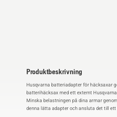
Produktbeskrivning
Husqvarna batteriadapter för häcksaxar g
batterihäcksax med ett externt Husqvarna 
Minska belastningen på dina armar genom a
denna lätta adapter och ansluta det till ett e
Att ansluta adaptern till ett 36V ryggsäck