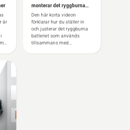
mer
monterar det ryggburna
batteriet korrekt
as
Den här korta videon
r är
förklarar hur du ställer in
och justerar det ryggburna
i
batteriet som används
om
tillsammans med
 att
Husqvarnas professionella
batteriprodukter. Ett batteri
som sitter som det ska gör
a
att du kan arbeta mer
bekvämt och att du inte blir
r
lika trött, så att du kan
ra
arbeta längre utan avbrott.