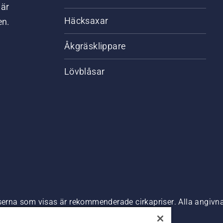
där
Häcksaxar
en.
Åkgräsklippare
Lövblåsar
riserna som visas är rekommenderade cirkapriser. Alla angiv
n är tillgänglig för direkt köp.