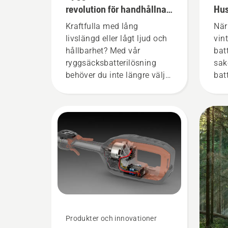
revolution för handhållna,
Hus
batteridrivna
vin
Kraftfulla med lång
När
motorverktyg
livslängd eller lågt ljud och
vin
hållbarhet? Med vår
batt
ryggsäcksbatterilösning
sak
behöver du inte längre välja.
bat
”Det här tar batteriutbudet
liv
till en helt ny nivå”, säger
Johan Svennung,
produktchef på avdelningen
för el- och batteridrivna
handhållna produkter på
Husqvarna.
Produkter och innovationer