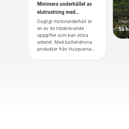
Minimera underhållet av
elutrustning med
batteridrivna verktyg
Dagligt motorunderhåll är
Chai
Så h
en av de tidskrävande
uppgifter som kan störa
arbetet. Med batteridrivna
produkter från Husqvarna
minskar detta krångel
avsevärt.