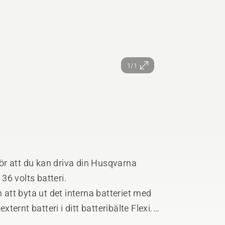
1/1
ör att du kan driva din Husqvarna
36 volts batteri.
tt byta ut det interna batteriet med
xternt batteri i ditt batteribälte Flexi.
sbatteri ger maximal körtid. Adaptern är