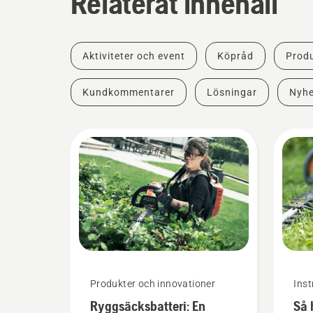
Relaterat innehåll
Aktiviteter och event
Köpråd
Produ
Kundkommentarer
Lösningar
Nyhe
Produkter och innovationer
Inst
Ryggsäcksbatteri: En
Så 