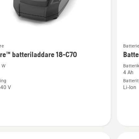
Se
re
Batterie
mer
re™ batteriladdare 18-C70
Batte
tion
informat
, W
Batteri
om
4 Ah
™
Batteri
ing
Batteri
laddare
B140
240 V
Li-Ion