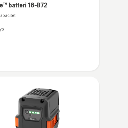
e™ batteri 18-B72
ion
kapacitet
typ