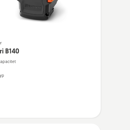
r
ri B140
ion
kapacitet
typ