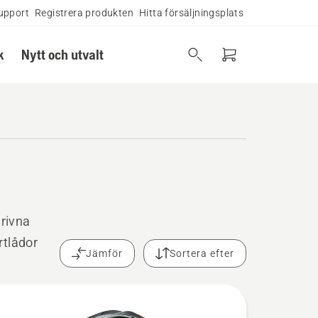
upport
Registrera produkten
Hitta försäljningsplats
k
Nytt och utvalt
drivna
rtlådor
Jämför
Sortera efter