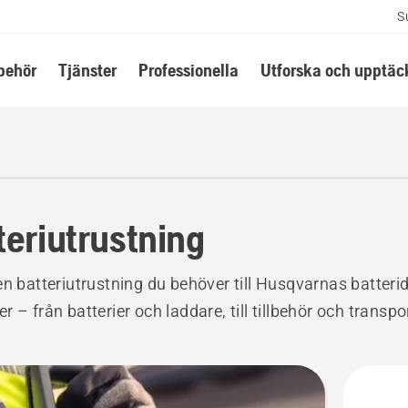
S
lbehör
Tjänster
Professionella
Utforska och upptäc
teriutrustning
en batteriutrustning du behöver till Husqvarnas batteri
r – från batterier och laddare, till tillbehör och transpo