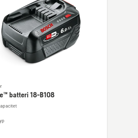
r
e™ batteri 18-B108
ion
kapacitet
typ