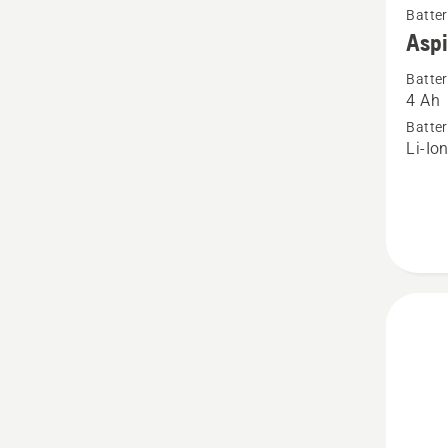
Batter
mer
Aspi
informa
Batter
om
4 Ah
Aspire
Batter
18-
Li-Io
B72
Power
Plus