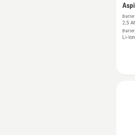
Aspi
informa
Batter
om
2,5 A
Aspire
Batter
batteri
Li-Io
18-
B45