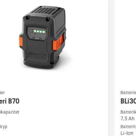
Se
ier
Batterie
mer
eri B70
BLi3
tion
informat
ikapacitet
Batteri
om
7,5 Ah
BLi30
ityp
Batteri
n
Li-Ion