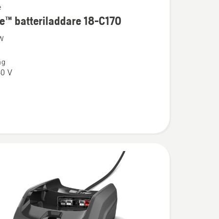
e
e™ batteriladdare 18-C170
ion
 W
ng
addare
0 V