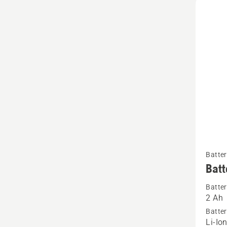
Se
Batter
mer
Batt
informa
Batter
om
2 Ah
Batteri
Batter
B70
Li-Io