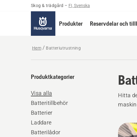
Skog & trädgård
–
FI, Svenska
Produkter
Reservdelar och til
Hem
Batteriutrustning
Bat
Produktkategorier
Visa alla
Hitta d
Batteritillbehör
maskine
Batterier
Laddare
Alla
Batterilådor