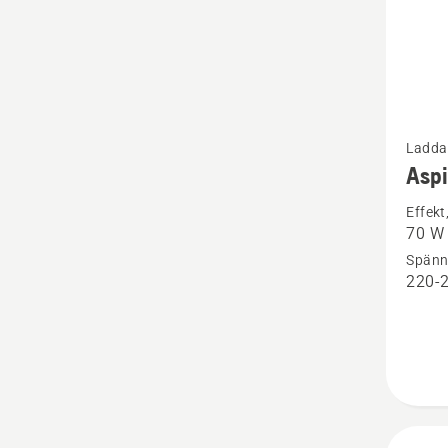
Se
Ladda
mer
Aspi
informa
Effekt
om
70 W
Aspire
Spänn
batteri
220-
18-
C70