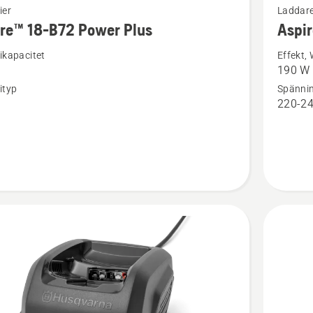
ier
Laddar
mer
re™ 18-B72 Power Plus
Aspir
tion
informat
ikapacitet
Effekt,
om
190 W
™
Aspire™
ityp
Spänni
batteril
n
220-24
18-
C170