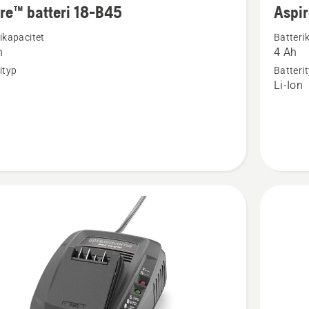
re™ batteri 18-B45
Aspir
tion
informat
ikapacitet
Batteri
om
h
4 Ah
™
Aspire™
ityp
Batteri
batteri
n
Li-Ion
18-
B72