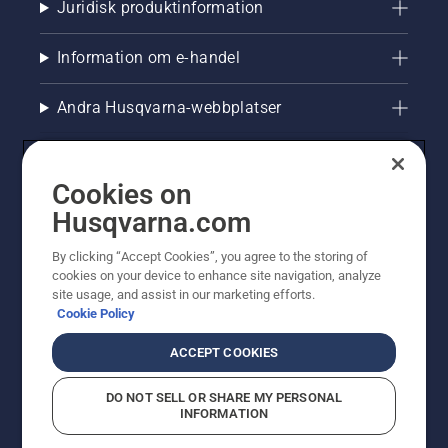
Juridisk produktinformation
Information om e-handel
Andra Husqvarna-webbplatser
Cookies on
Husqvarna.com
By clicking “Accept Cookies”, you agree to the storing of
cookies on your device to enhance site navigation, analyze
site usage, and assist in our marketing efforts.
Cookie Policy
© Husqvarna AB (publ). All rights reserved. Priserna
som visas är rekommenderade cirkapriser. Alla angivna
ACCEPT COOKIES
priser är rekommenderade försäljningspriser (inkl.
moms) om inte produkten är tillgänglig för direkt köp.
DO NOT SELL OR SHARE MY PERSONAL
Cookiepolicy
Användningsvillkor
Sekretessmeddelande
INFORMATION
Företagsinformation