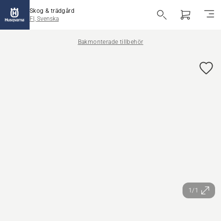
Skog & trädgård
FI, Svenska
Bakmonterade tillbehör
1/1