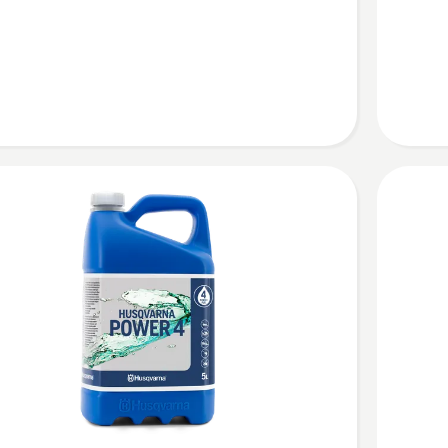
W/40
30