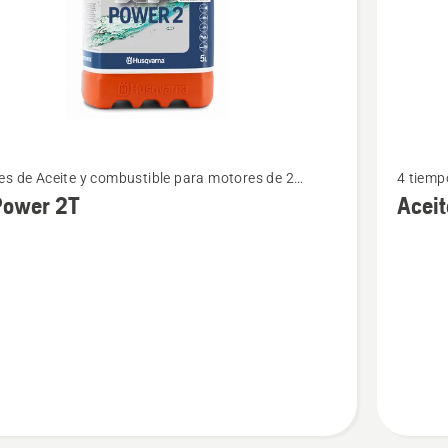
Ver
s de Aceite y combustible para motores de 2
4 tiemp
más
os
Power 2T
Acei
s
detalles
sobre
Aceite
WP
SAE 30