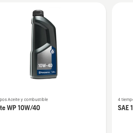
Ver
pos Aceite y combustible
4 tiemp
más
ite WP 10W/40
SAE 
s
detalles
sobre
SAE 10W