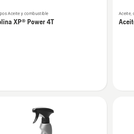
Ver
pos Aceite y combustible
Aceite,
más
olina XP® Power 4T
Aceite
s
detalles
sobre
na
Aceite
filtro
de
aire