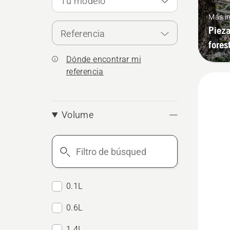
Tu modelo
Más i
Pieza
Referencia
fores
Dónde encontrar mi
referencia
Volume
Filtro
de
búsqueda
0.1L
0.6L
1.4L
Ver