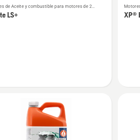
s de Aceite y combustible para motores de 2
Motores
más
os
tiempo
te LS+
XP® B
s
detalles
sobre
XP®
BIO
Sintético
2
tiempos