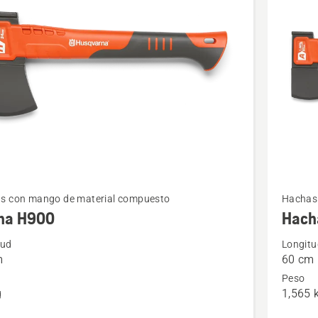
ctos
Ver
s con mango de material compuesto
Hachas
más
ha H900
Hach
s
detalles
tud
Longitu
sobre
m
60 cm
Hacha
Peso
A1400
g
1,565 