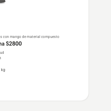
s con mango de material compuesto
ha S2800
s
tud
m
 kg