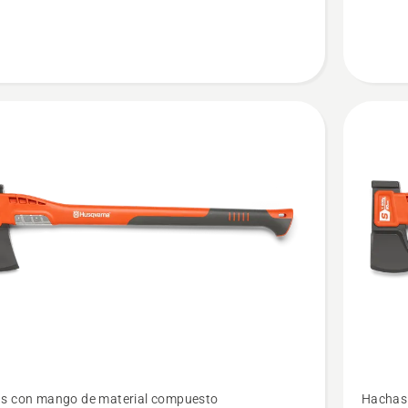
Ver
s con mango de material compuesto
Hachas
más