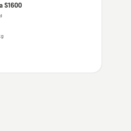
a S1600
d
kg