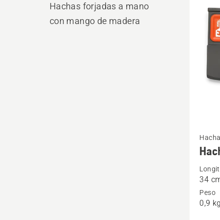
los
Hachas forjadas a mano
produ
con mango de madera
Ver
Hacha
más
Hac
detalle
Longi
sobre
34 c
Hacha
Peso
H900
0,9 k