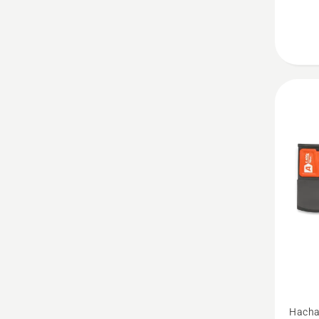
Ver
Hacha
más