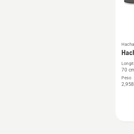
Ver
Hacha
más
Hac
detalle
Longi
sobre
70 c
Hacha
Peso
S2800
2,958