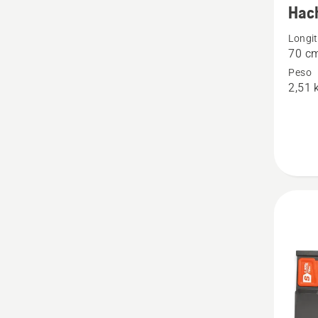
Hac
detalle
Longi
sobre
70 c
Hacha
Peso
A2400
2,51 