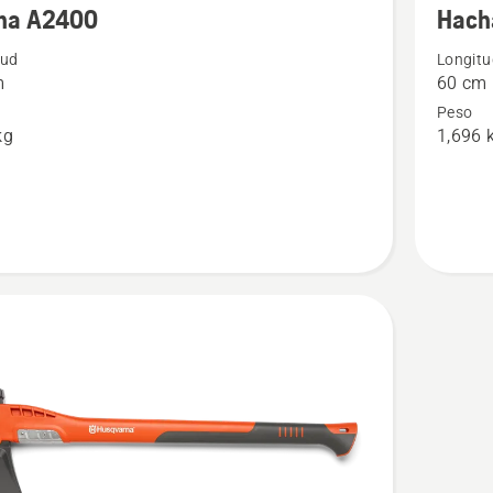
ha A2400
Hach
s
detalles
tud
Longitu
sobre
m
60 cm
Hacha
Peso
S1600
kg
1,696 