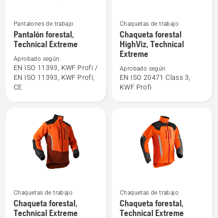
Pantalones de trabajo
Chaquetas de trabajo
Ver
Ver
Pantalón forestal,
Chaqueta forestal
más
más
Technical Extreme
HighViz, Technical
detalles
detalles
Extreme
Aprobado según
sobre
sobre
EN ISO 11393, KWF Profi /
Aprobado según
Pantalón
Chaqueta
EN ISO 11393, KWF Profi,
EN ISO 20471 Class 3,
forestal,
forestal
CE
KWF Profi
Technical
HighViz,
Extreme
Technical
Extreme
Ver
Ver
Chaquetas de trabajo
Chaquetas de trabajo
más
más
Chaqueta forestal,
Chaqueta forestal,
Technical Extreme
Technical Extreme
detalles
detalles