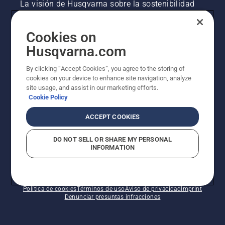
La visión de Husqvarna sobre la sostenibilidad
Información legal de productos
Cookies on
Husqvarna.com
Otros sitios de Husqvarna
By clicking “Accept Cookies”, you agree to the storing of
cookies on your device to enhance site navigation, analyze
site usage, and assist in our marketing efforts.
Cookie Policy
ACCEPT COOKIES
DO NOT SELL OR SHARE MY PERSONAL
INFORMATION
© Husqvarna AB (publ). Todos los derechos
reservados. Los precios indicados son precios
recomendados de venta al público.
Política de cookies
Términos de uso
Aviso de privacidad
Imprint
Denunciar presuntas infracciones