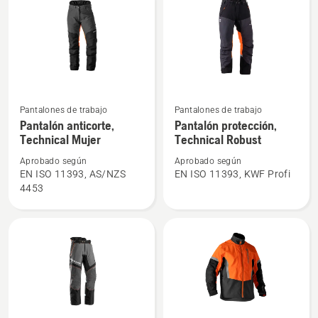
Arborist
Ver
Ver
Pantalones de trabajo
Pantalones de trabajo
más
más
Pantalón anticorte,
Pantalón protección,
Technical Mujer
Technical Robust
detalles
detalles
sobre
sobre
Aprobado según
Aprobado según
Pantalón
Pantalón
EN ISO 11393, AS/NZS
EN ISO 11393, KWF Profi
4453
anticorte,
protección,
Technical
Technical
Mujer
Robust