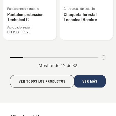
Ver
Ver
Pantalones de trabajo
Chaquetas de trabajo
más
más
Pantalón protección,
Chaqueta forestal,
detalles
detalles
Technical C
Technical Hombre
sobre
sobre
Aprobado según
Pantalón
Chaqueta
EN ISO 11393
protección,
forestal,
Technical
Technical
C
Hombre
Mostrando 12 de 82
VER TODOS LOS PRODUCTOS
VER MÁS