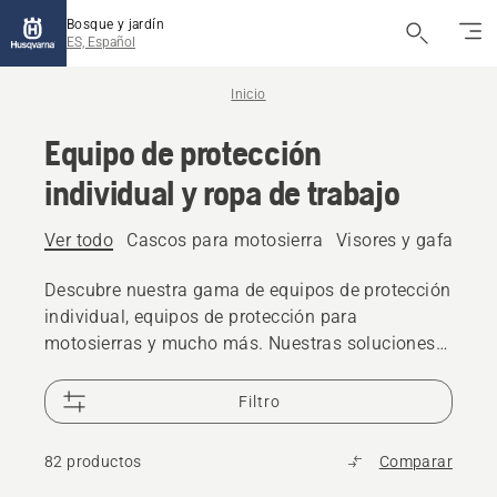
Bosque y jardín
ES, Español
Inicio
Equipo de protección
individual y ropa de trabajo
Ver todo
Cascos para motosierra
Visores y gafas de 
Descubre nuestra gama de equipos de protección
individual, equipos de protección para
motosierras y mucho más. Nuestras soluciones
fiables y de alta calidad te garantizan estar
preparado para cualquier reto.
Filtro
82 productos
Comparar