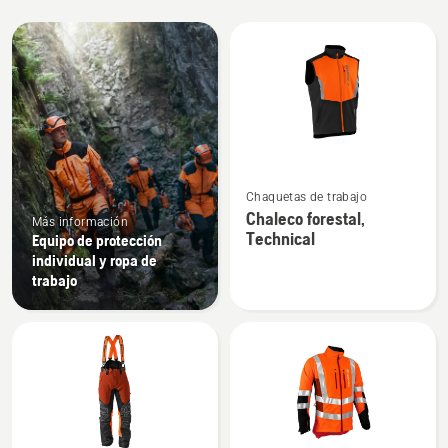
Todos
los
productos
Ver
Chaquetas de trabajo
más
Chaleco forestal,
Más información
detalles
Technical
Equipo de protección
sobre
individual y ropa de
Chaleco
trabajo
forestal,
Technical