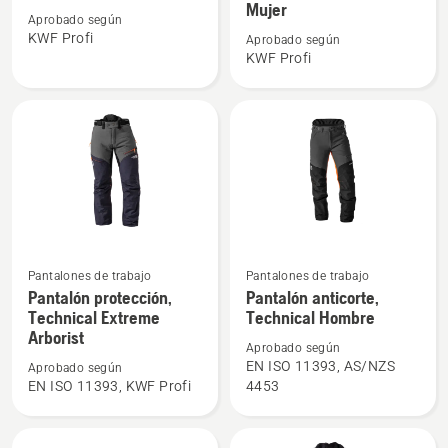
Mujer
sobre
sobre
Aprobado según
Chaqueta
Chaqueta
KWF Profi
Aprobado según
KWF Profi
forestal,
forestal,
Technical
Technical
Extreme
Extreme
Mujer
Ver
Ver
Pantalones de trabajo
Pantalones de trabajo
más
más
Pantalón protección,
Pantalón anticorte,
Technical Extreme
Technical Hombre
detalles
detalles
Arborist
sobre
sobre
Aprobado según
Pantalón
Pantalón
EN ISO 11393, AS/NZS
Aprobado según
EN ISO 11393, KWF Profi
4453
protección,
anticorte,
Technical
Technical
Extreme
Hombre