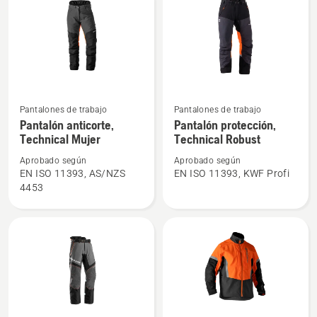
Arborist
Ver
Ver
Pantalones de trabajo
Pantalones de trabajo
más
más
Pantalón anticorte,
Pantalón protección,
Technical Mujer
Technical Robust
detalles
detalles
sobre
sobre
Aprobado según
Aprobado según
Pantalón
Pantalón
EN ISO 11393, AS/NZS
EN ISO 11393, KWF Profi
4453
anticorte,
protección,
Technical
Technical
Mujer
Robust