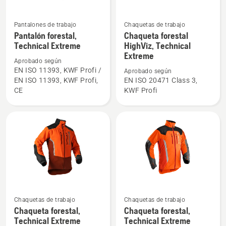
Pantalones de trabajo
Chaquetas de trabajo
Ver
Ver
Pantalón forestal,
Chaqueta forestal
más
más
Technical Extreme
HighViz, Technical
detalles
detalles
Extreme
Aprobado según
sobre
sobre
EN ISO 11393, KWF Profi /
Aprobado según
Pantalón
Chaqueta
EN ISO 11393, KWF Profi,
EN ISO 20471 Class 3,
forestal,
forestal
CE
KWF Profi
Technical
HighViz,
Extreme
Technical
Extreme
Ver
Ver
Chaquetas de trabajo
Chaquetas de trabajo
más
más
Chaqueta forestal,
Chaqueta forestal,
Technical Extreme
Technical Extreme
detalles
detalles