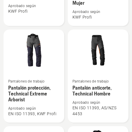
Mujer
sobre
sobre
Aprobado según
Chaqueta
Chaqueta
KWF Profi
Aprobado según
KWF Profi
forestal,
forestal,
Technical
Technical
Extreme
Extreme
Mujer
Ver
Ver
Pantalones de trabajo
Pantalones de trabajo
más
más
Pantalón protección,
Pantalón anticorte,
Technical Extreme
Technical Hombre
detalles
detalles
Arborist
sobre
sobre
Aprobado según
Pantalón
Pantalón
EN ISO 11393, AS/NZS
Aprobado según
EN ISO 11393, KWF Profi
4453
protección,
anticorte,
Technical
Technical
Extreme
Hombre