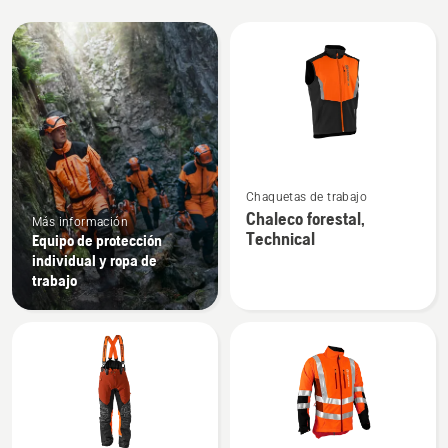
Todos
los
productos
Ver
Chaquetas de trabajo
más
Chaleco forestal,
Más información
detalles
Technical
Equipo de protección
sobre
individual y ropa de
Chaleco
trabajo
forestal,
Technical