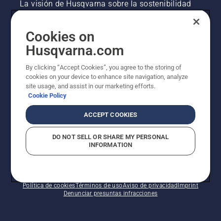
La visión de Husqvarna sobre la sostenibilidad
Información legal de productos
Cookies on
Husqvarna.com
Otros sitios de Husqvarna
By clicking “Accept Cookies”, you agree to the storing of
cookies on your device to enhance site navigation, analyze
site usage, and assist in our marketing efforts.
Cookie Policy
ACCEPT COOKIES
DO NOT SELL OR SHARE MY PERSONAL
INFORMATION
© Husqvarna AB (publ). Todos los derechos
reservados. Los precios indicados son precios
recomendados de venta al público.
Política de cookies
Términos de uso
Aviso de privacidad
Imprint
Denunciar presuntas infracciones