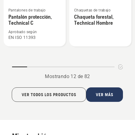
Ver
Ver
Pantalones de trabajo
Chaquetas de trabajo
más
más
Pantalón protección,
Chaqueta forestal,
detalles
detalles
Technical C
Technical Hombre
sobre
sobre
Aprobado según
Pantalón
Chaqueta
EN ISO 11393
protección,
forestal,
Technical
Technical
C
Hombre
Mostrando 12 de 82
VER TODOS LOS PRODUCTOS
VER MÁS