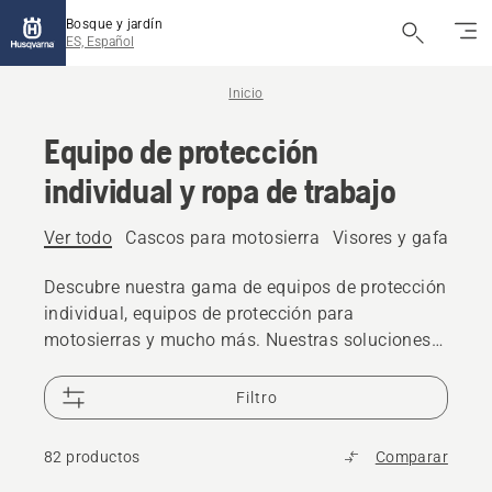
Bosque y jardín
ES, Español
Inicio
Equipo de protección
individual y ropa de trabajo
Ver todo
Cascos para motosierra
Visores y gafas de 
Descubre nuestra gama de equipos de protección
individual, equipos de protección para
motosierras y mucho más. Nuestras soluciones
fiables y de alta calidad te garantizan estar
preparado para cualquier reto.
Filtro
82 productos
Comparar