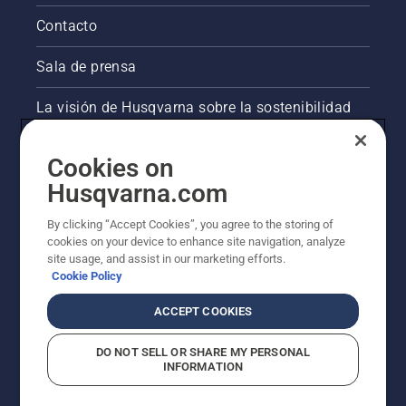
Contacto
Sala de prensa
La visión de Husqvarna sobre la sostenibilidad
Información legal de productos
Cookies on
Husqvarna.com
Otros sitios de Husqvarna
By clicking “Accept Cookies”, you agree to the storing of
cookies on your device to enhance site navigation, analyze
site usage, and assist in our marketing efforts.
Cookie Policy
ACCEPT COOKIES
DO NOT SELL OR SHARE MY PERSONAL
INFORMATION
© Husqvarna AB (publ). Todos los derechos