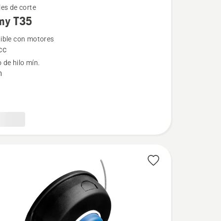
es de corte
my T35
ble con motores
cc
de hilo mín.
m