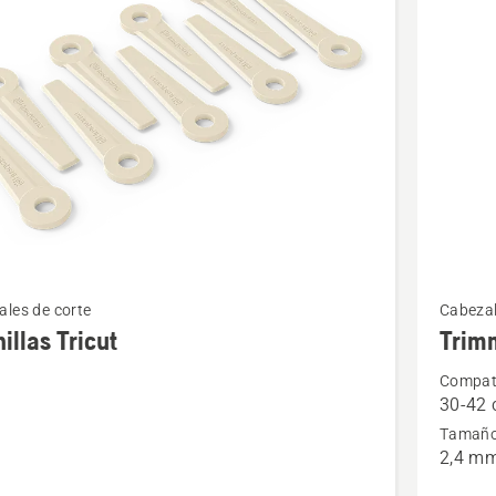
ctos
Ver
les de corte
Cabezal
más
illas Tricut
Trim
s
detalles
Compati
sobre
30-42 
as
Trimmy
Tamaño 
T35X
2,4 m