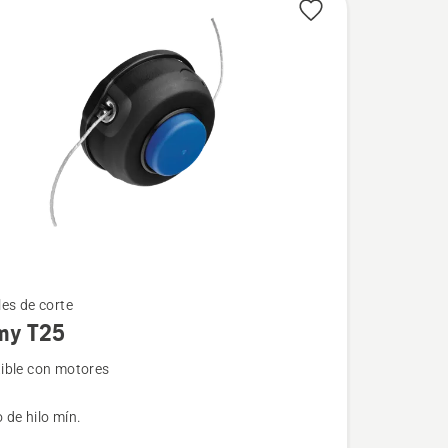
es de corte
my T25
ble con motores
de hilo mín.