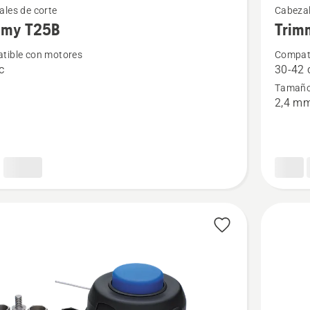
les de corte
Cabezal
más
mmy T25B
Trim
s
detalles
tible con motores
Compati
sobre
c
30-42 
y
Trimmy
Tamaño 
T35
2,4 m