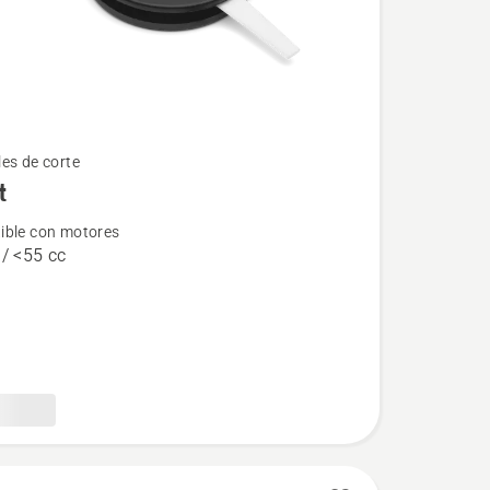
es de corte
t
ble con motores
 / <55 cc