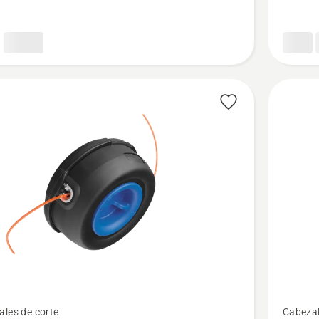
Ver
les de corte
Cabezal
más