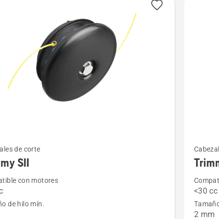
Ver
les de corte
Cabezal
más
my SII
Trim
s
detalles
tible con motores
Compati
sobre
c
<30 cc
y
Trimmy
o de hilo mín.
Tamaño 
T25
m
2 mm