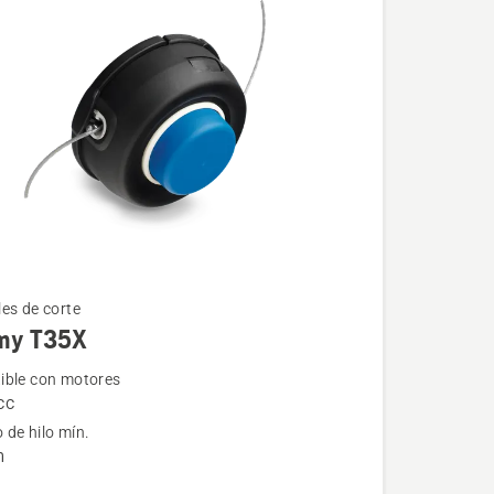
es de corte
my T35X
ble con motores
cc
de hilo mín.
m