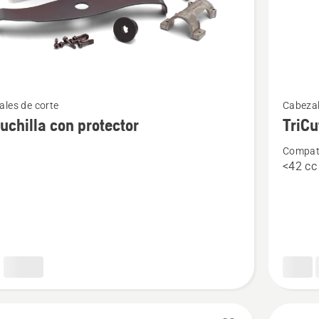
Ver
les de corte
Cabezal
más
cuchilla con protector
TriCu
s
detalles
Compati
sobre
<42 cc
TriCut
a
or