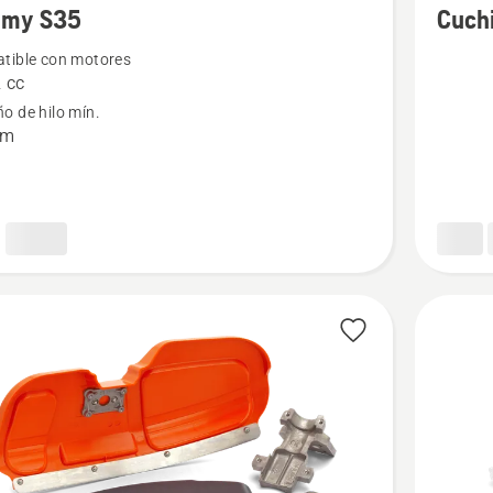
mmy S35
Cuchi
s
detalles
tible con motores
sobre
 cc
y
Cuchilla
o de hilo mín.
extra
mm
Tricut