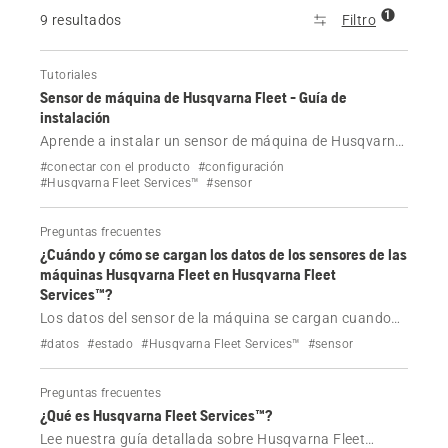
1
9 resultados
Filtro
Tutoriales
Sensor de máquina de Husqvarna Fleet - Guía de
instalación
Aprende a instalar un sensor de máquina de Husqvarna
Fleet paso a paso. Obtendrás información sobre el
#conectar con el producto
#configuración
montaje, el cableado, los indicadores LED de estado y la
#Husqvarna Fleet Services™
#sensor
conexión de la máquina a Fleet Services™.
Preguntas frecuentes
¿Cuándo y cómo se cargan los datos de los sensores de las
máquinas Husqvarna Fleet en Husqvarna Fleet
Services™?
Los datos del sensor de la máquina se cargan cuando
las máquinas están cerca de una aplicación móvil o de
#datos
#estado
#Husqvarna Fleet Services™
#sensor
Gateway de Husqvarna Fleet Services™. Obtenga más
información sobre cómo y cuándo se realiza esta carga.
Preguntas frecuentes
¿Qué es Husqvarna Fleet Services™?
Lee nuestra guía detallada sobre Husqvarna Fleet