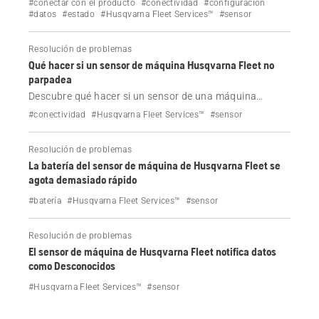
#conectar con el producto
#conectividad
#configuración
#datos
#estado
#Husqvarna Fleet Services™
#sensor
Resolución de problemas
Qué hacer si un sensor de máquina Husqvarna Fleet no
parpadea
Descubre qué hacer si un sensor de una máquina
Husqvarna Fleet no parpadea durante la instalación o la
#conectividad
#Husqvarna Fleet Services™
#sensor
resolución de problemas.
Resolución de problemas
La batería del sensor de máquina de Husqvarna Fleet se
agota demasiado rápido
#batería
#Husqvarna Fleet Services™
#sensor
Resolución de problemas
El sensor de máquina de Husqvarna Fleet notifica datos
como Desconocidos
#Husqvarna Fleet Services™
#sensor