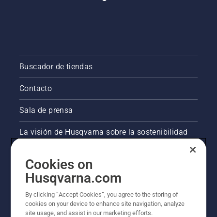
Buscador de tiendas
Contacto
Sala de prensa
La visión de Husqvarna sobre la sostenibilidad
Información legal de productos
Cookies on
Husqvarna.com
Otros sitios de Husqvarna
By clicking “Accept Cookies”, you agree to the storing of
cookies on your device to enhance site navigation, analyze
site usage, and assist in our marketing efforts.