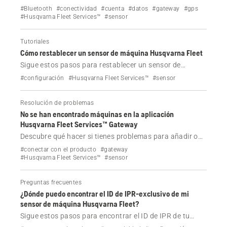
Services™. Aprende a supervisar tu equipo, descubre el
#Bluetooth
#conectividad
#cuenta
#datos
#gateway
#gps
papel de las aplicaciones móviles y de la gateway, y
#Husqvarna Fleet Services™
#sensor
explora los métodos de recopilación de datos para la
gestión de flotas. Disponible para iOS y Android.
Tutoriales
Cómo restablecer un sensor de máquina Husqvarna Fleet
Sigue estos pasos para restablecer un sensor de
máquina Husqvarna Fleet para su uso con Husqvarna
#configuración
#Husqvarna Fleet Services™
#sensor
Fleet Services™.
Resolución de problemas
No se han encontrado máquinas en la aplicación
Husqvarna Fleet Services™ Gateway
Descubre qué hacer si tienes problemas para añadir o
mostrar los sensores de máquina Husqvarna Fleet
#conectar con el producto
#gateway
configurados en la aplicación Gateway de Husqvarna
#Husqvarna Fleet Services™
#sensor
Fleet Services™.
Preguntas frecuentes
¿Dónde puedo encontrar el ID de IPR-exclusivo de mi
sensor de máquina Husqvarna Fleet?
Sigue estos pasos para encontrar el ID de IPR de tu
sensor de máquina Husqvarna Fleet.