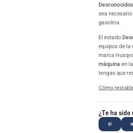
Desconocido
sea necesario
gasolina.
El estado
Des
equipos de la
marca Husqva
máquina
en la
tengas que res
Cómo restable
¿Te ha sido ú
SÍ