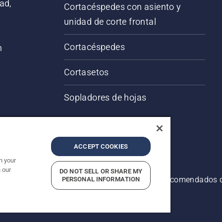
ad,
Cortacéspedes con asiento y
unidad de corte frontal
Cortacéspedes
n
Cortasetos
Sopladores de hojas
ACCEPT COOKIES
n your
 our
DO NOT SELL OR SHARE MY
servados. Los precios indicados son precios recomendados d
PERSONAL INFORMATION
idad
Imprint
Denunciar presuntas infracciones