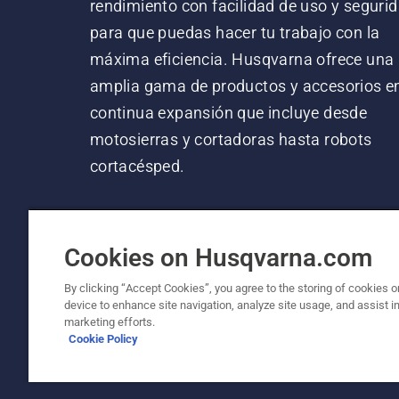
rendimiento con facilidad de uso y segurid
para que puedas hacer tu trabajo con la
máxima eficiencia. Husqvarna ofrece una
amplia gama de productos y accesorios e
continua expansión que incluye desde
motosierras y cortadoras hasta robots
cortacésped.
Cookies on Husqvarna.com
By clicking “Accept Cookies”, you agree to the storing of cookies o
device to enhance site navigation, analyze site usage, and assist in
© Husqvarna AB (publ). Todos los derechos re
marketing efforts.
Cookie Policy
Política de cookies
Términos de uso
Aviso de privac