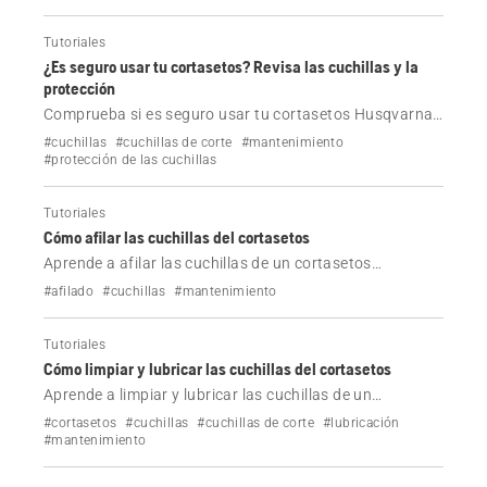
Tutoriales
¿Es seguro usar tu cortasetos? Revisa las cuchillas y la
protección
Comprueba si es seguro usar tu cortasetos Husqvarna.
Aprenda a revisar las cuchillas y la protección para
#cuchillas
#cuchillas de corte
#mantenimiento
evitar lesiones y mantener el rendimiento.
#protección de las cuchillas
Tutoriales
Cómo afilar las cuchillas del cortasetos
Aprende a afilar las cuchillas de un cortasetos
Husqvarna de forma segura con esta guía paso a paso.
#afilado
#cuchillas
#mantenimiento
Mejora el rendimiento de corte, evita daños y mantén la
herramienta en perfectas condiciones de
Tutoriales
funcionamiento.
Cómo limpiar y lubricar las cuchillas del cortasetos
Aprende a limpiar y lubricar las cuchillas de un
cortasetos Husqvarna en cuestión de minutos. Mejora
#cortasetos
#cuchillas
#cuchillas de corte
#lubricación
el rendimiento de corte, evita la aparición de óxido y
#mantenimiento
mantén la herramienta en perfectas condiciones de
funcionamiento.