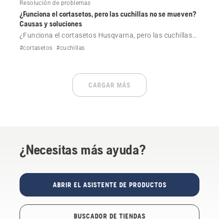
Resolución de problemas
¿Funciona el cortasetos, pero las cuchillas no se mueven?
Causas y soluciones
¿Funciona el cortasetos Husqvarna, pero las cuchillas
no se mueven? Comprueba si las cuchillas están
#cortasetos
#cuchillas
atascadas, o si hay problemas de lubricación o
cualquier otro fallo, y obtén instrucciones paso a paso
para tu modelo.
CARGAR MÁS
¿Necesitas más ayuda?
ABRIR EL ASISTENTE DE PRODUCTOS
BUSCADOR DE TIENDAS