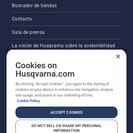
Buscador de tiendas
Contacto
Sala de prensa
La visión de Husqvarna sobre la sostenibilidad
Información legal de productos
Cookies on
Husqvarna.com
Otros sitios de Husqvarna
By clicking “Accept Cookies”, you agree to the storing of
cookies on your device to enhance site navigation, analyze
site usage, and assist in our marketing efforts.
Cookie Policy
ACCEPT COOKIES
DO NOT SELL OR SHARE MY PERSONAL
INFORMATION