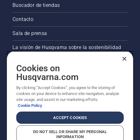
Buscador de tiendas
Contacto
Sala de prensa
La visión de Husqvarna sobre la sostenibilidad
Información legal de productos
Cookies on
Husqvarna.com
Otros sitios de Husqvarna
By clicking “Accept Cookies”, you agree to the storing of
cookies on your device to enhance site navigation, analyze
site usage, and assist in our marketing efforts.
Cookie Policy
ACCEPT COOKIES
DO NOT SELL OR SHARE MY PERSONAL
INFORMATION