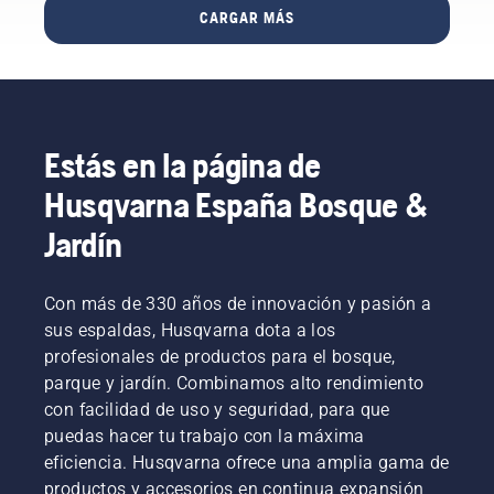
de
en
dinero.
y esté en
CARGAR MÁS
con un
fútbol?
césped
La
plena
cortacésped
Y, en
deportivo
pregunta
forma
giratorio
caso de
Simeon
es:
para
convencional
que
Liljenberg,
¿estamos
cuando
Nuestro
pueda,
la
regándolo
el calor
juez y
¿cuáles
solución
demasiado?
vuelva a
Estás en la página de
jurado,
son las
es muy
llamar a
de vuelta
ventajas?”
sencilla:
la
Husqvarna España Bosque &
al centro
La cita
deja que
puerta.
de la
es de
un robot
Jardín
De la
acción,
Simeon
cortacésped
mano de
es
Liljenberg,
haga el
Simeon
Simeon
responsable
trabajo.
Liljenberg,
Con más de 330 años de innovación y pasión a
Liljenberg,
del
Su uso
responsable
sus espaldas, Husqvarna dota a los
responsable
campo
liberaría
del
del
profesionales de productos para el bosque,
del
mucho
campo
campo
parque y jardín. Combinamos alto rendimiento
estadio
tiempo
del
del
nacional
con facilidad de uso y seguridad, para que
valioso a
estadio
estadio
de fútbol
muchos
nacional
puedas hacer tu trabajo con la máxima
nacional
de
clubes
de fútbol
eficiencia. Husqvarna ofrece una amplia gama de
de fútbol
Suecia,
de
de
de
productos y accesorios en continua expansión