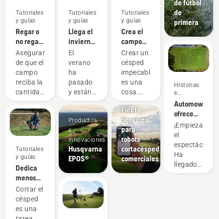
de fútbol
de
Tutoriales
Tutoriales
Tutoriales
y guías
y guías
y guías
primera
Regar o
Llega el
Crea el
no regar
invierno:
campo
el campo,
prepara
perfecto
Asegurarse
El
Crear un
esa es la
el campo
de que el
verano
césped
cuestión
para el
Productos
campo
ha
impecable
frío
e
reciba la
pasado
es una
Historias
innovaciones
cantidad
y están
cosa.
e
Husqvarna
inspiración
adecuada
empezando
Pero
Automower®
Fleet
de agua
a caer
¿cómo
ofrece
Services™
Productos
es
las hojas
consigues
mejores
¡Empieza
para
e
fundamental
de
que la
resultados
el
robots
innovaciones
para
otoño.
hierba
en un
espectáculo!
Husqvarna
cortacésped
Tutoriales
mantenerlo
La
sobreviva
campo
Ha
y guías
EPOS®
comerciales
en
temporada
toda una
de
llegado
Dedica
perfectas
deportiva
serie de
césped
la hora
menos
condiciones.
termina
juegos,
que un
de la
tiempo a
Cortar el
Saber
y es hora
deportes
cortacésped
verdad:
cortar el
césped
detectar
de
y
convencional
ya
césped
es una
cuándo
pensar
trabajos
tenemos
del
tarea
y con
en los
de