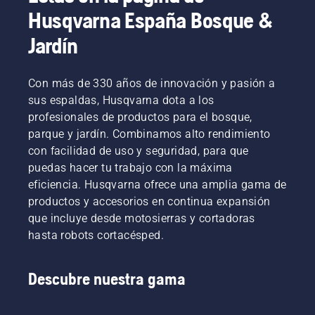
mundo.
en
de que
Husqvarna España Bosque &
Son
entornos
gira
nuestro
con
alrededor
Jardín
equipo
mucho
de la
H. Y son
polvo o
espada
nuestros
mucha
sin
Con más de 330 años de innovación y pasión a
usuarios
suciedad.
fricción.
más
sus espaldas, Husqvarna dota a los
Existen
Esto
exigentes.
dos
prolonga
profesionales de productos para el bosque,
maneras
la vida
parque y jardín. Combinamos alto rendimiento
de vaciar
útil de la
con facilidad de uso y seguridad, para que
el aceite,
espada y
puedas hacer tu trabajo con la máxima
que se
la
eficiencia. Husqvarna ofrece una amplia gama de
muestran
cadena.
en este
Sigue las
productos y accesorios en continua expansión
vídeo.
instrucciones
que incluye desde motosierras y cortadoras
de este
hasta robots cortacésped.
vídeo
corto
para
Descubre nuestra gama
aprender
a
comprobar