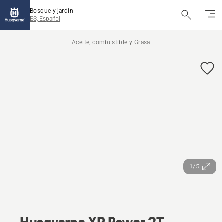
Bosque y jardín
ES, Español
Aceite, combustible y Grasa
1/5
Husqvarna XP Power 2T