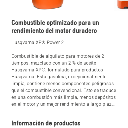
Combustible optimizado para un
rendimiento del motor duradero
Husqvarna XP® Power 2
Combustible de alquilato para motores de 2
tiempos, mezclado con un 2 % de aceite
Husqvarna XP®, formulado para productos
Husqvarna. Esta gasolina, excepcionalmente
limpia, contiene menos componentes peligrosos
que el combustible convencional. Esto se traduce
en una combustión más limpia, menos depósitos
en el motor y un mejor rendimiento a largo plazo.
Su alta estabilidad de almacenamiento garantiza
que el combustible conserve su calidad a lo largo
Información de productos
del tiempo, facilitando el arranque del motor