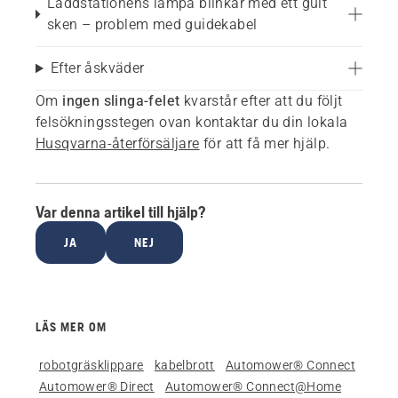
Laddstationens lampa blinkar med ett gult
sken – problem med guidekabel
Efter åskväder
Om
ingen slinga-felet
kvarstår efter att du följt
felsökningsstegen ovan kontaktar du din lokala
Husqvarna-återförsäljare
för att få mer hjälp.
Var denna artikel till hjälp?
JA
NEJ
LÄS MER OM
robotgräsklippare
kabelbrott
Automower® Connect
Automower® Direct
Automower® Connect@Home