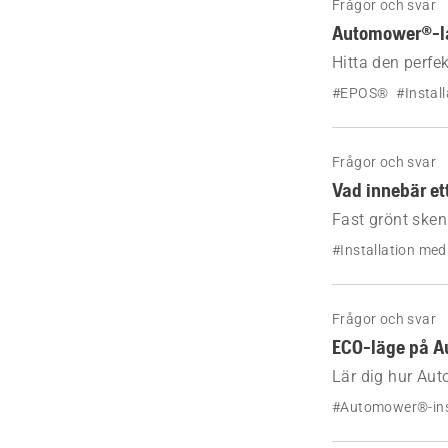
Frågor och svar
Automower®-la
Hitta den perfe
för EPOS™ och k
#EPOS®
#Instal
Frågor och svar
Vad innebär et
Fast grönt sken
innebär för EPO
#Installation med
Frågor och svar
ECO-läge på A
Lär dig hur Aut
användas och hu
#Automower®-ins