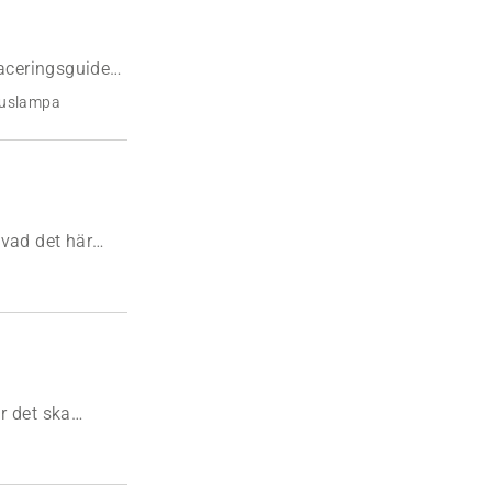
laceringsguide
rhus.
tuslampa
 vad det här
ningskablar.
r det ska