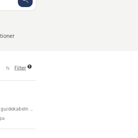
tioner
1
Filter
 guidekabeln är
mpa