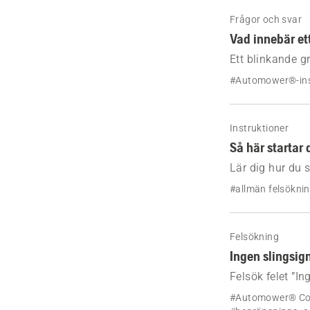
Frågor och svar
Vad innebär et
Ett blinkande g
aktiverat. För 
#Automower®-ins
Instruktioner
Så här startar
Lär dig hur du 
fabriksinställn
#allmän felsökni
Felsökning
Ingen slingsig
Felsök felet ”I
blinkar blått e
#Automower® Co
identifiera orsa