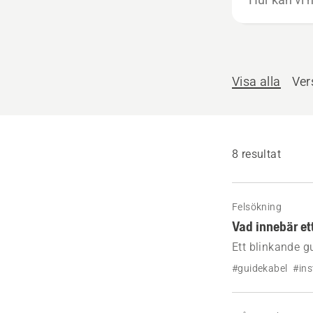
kan
vi
hjälpa
till?
Visa alla
Ver
8 resultat
Felsökning
Vad innebär et
Ett blinkande g
trasig eller frå
#guidekabel
#ins