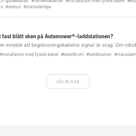
ch guidekablar
#felmeddelande
#Installation med fysisk kabel
#kab
re
#status
#statuslampa
t fast blått sken på Automower®-laddstationen?
sken innebär att begränsningskabelns signal är svag. Om robo
rväntat behöver du inte göra något.
#Installation med fysisk kabel
#kabelbrott
#laddstation
#statusla
LÄS IN FLER