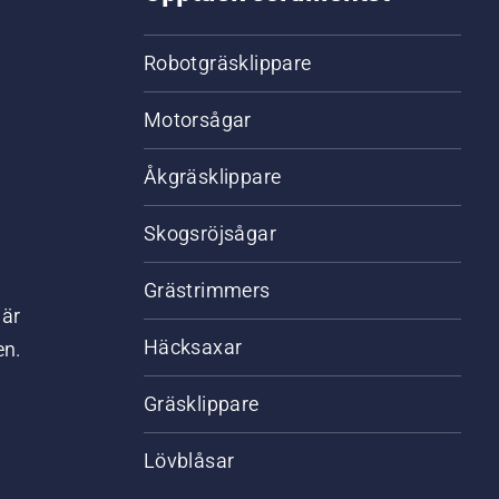
Robotgräsklippare
Motorsågar
Åkgräsklippare
Skogsröjsågar
Grästrimmers
där
Häcksaxar
en.
Gräsklippare
Lövblåsar
,