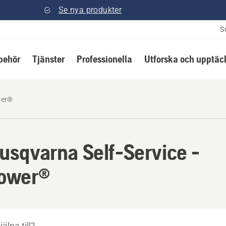
Se nya produkter
S
lbehör
Tjänster
Professionella
Utforska och upptäc
er®
Husqvarna Self-Service -
ower®