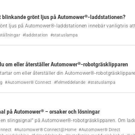
t blinkande grönt ljus på Automower®-laddstationen?
rönt ljus på Automower®-laddstationen innebär vanligtvis at
Aspire™ R6V, 308V och 312V indikerar det ett problem med la
tällningar
#laddstation
#statuslampa
 du om eller återställer Automower®-robotgräsklipparen
startar om eller återställer din Automower®-robotgräsklippare,
ingarna och rensar fel manuellt när appen anger att en manue
ng
#Automower® Connect
#felmeddelande
#statuslampa
nal på Automower® – orsaker och lösningar
ngen slingsignal” på Automower®-robotgräsklipparen. Om lad
ller om andra LED-kontrollampor lyser använder du den här gui
nnect
#Automower® Connect@Home
#Automower® Direct
ken och hitta steg-för-steg-lösningar.