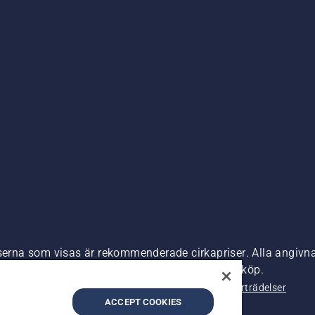
iserna som visas är rekommenderade cirkapriser. Alla angivna
s) om inte produkten är tillgänglig för direkt köp.
nde
Företagsinformation
Rapportera misstänkta överträdelser
ACCEPT COOKIES