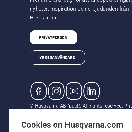
nyheter, inspiration och erbjudanden från
Husqvarna.
PRIVATPERSON
YRKESANVÄNDARE
© Husqvarna AB (publ). All rights reserved. Pr
är rekommenderade försäljningspriser (inkl. mom
Cookiepolicy
Användningsvillkor
Sekretessmeddela
Cookies on Husqvarna.com