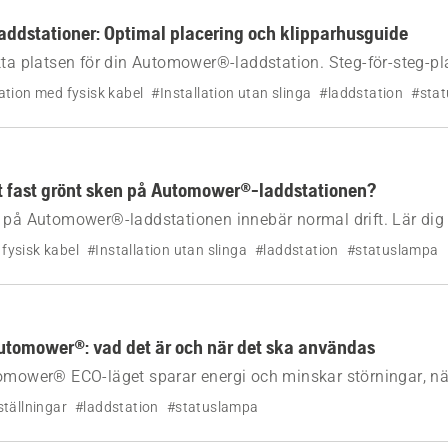
ddstationer: Optimal placering och klipparhusguide
kta platsen för din Automower®-laddstation. Steg-för-steg-p
abelbundna konfigurationer, samt tips för skydd med klippa
lation med fysisk kabel
#Installation utan slinga
#laddstation
#sta
t fast grönt sken på Automower®-laddstationen?
 på Automower®-laddstationen innebär normal drift. Lär dig
S™-installationer utan slinga och installationer med begräns
 fysisk kabel
#Installation utan slinga
#laddstation
#statuslampa
utomower®: vad det är och när det ska användas
omower® ECO-läget sparar energi och minskar störningar, nä
r du aktiverar det via appen eller klipparens display.
tällningar
#laddstation
#statuslampa