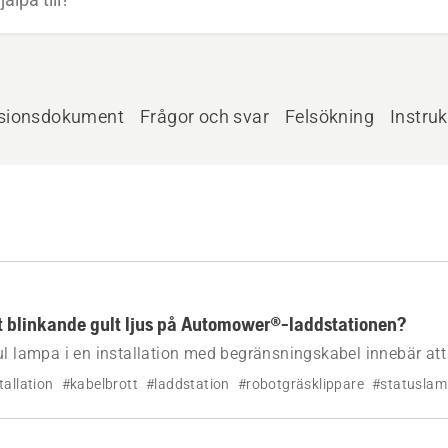
sionsdokument
Frågor och svar
Felsökning
Instruk
t blinkande gult ljus på Automower®-laddstationen?
ul lampa i en installation med begränsningskabel innebär att
nkopplad. Läs mer.
tallation
#kabelbrott
#laddstation
#robotgräsklippare
#statusla