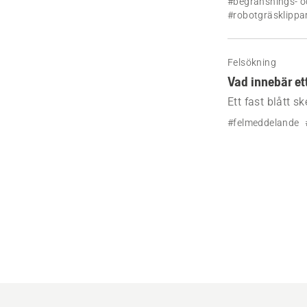
#begränsnings- o
#robotgräsklippa
Felsökning
Vad innebär et
Ett fast blått 
fungerar som fö
#felmeddelande