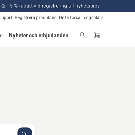
5 % rabatt vid registrering till nyhetsbrev
upport
Registrera produkten
Hitta försäljningsplats
k
Nyheter och erbjudanden