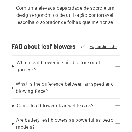
Com uma elevada capacidade de sopro e um 
design ergonómico de utilização confortável, 
escolha o soprador de folhas que melhor se 
adequa às suas necessidades. Temos uma vasta 
gama de 
sopradores de folhas elétricos e a 
bateria
, 
sopradores de folhas a gasolina
 e 
FAQ about leaf blowers
Expandir tudo
também 
sopradores de folhas profissionais
, caso 
trabalhe no setor comercial. O nosso 
guia de 
Which leaf blower is suitable for small
compras de sopradores de folhas
 pode ajudá-lo a 
gardens?
encontrar a melhor solução para as suas 
necessidades.
What is the difference between air speed and
blowing force?
Can a leaf blower clear wet leaves?
Are battery leaf blowers as powerful as petrol
models?