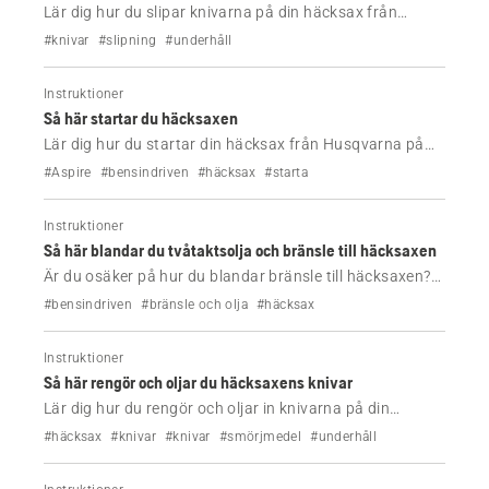
Lär dig hur du slipar knivarna på din häcksax från
Husqvarna säkert med den här steg-för-steg-guiden.
#knivar
#slipning
#underhåll
Förbättra klippkapaciteten, förhindra skador och se till
att verktyget fungerar som när det var nytt.
Instruktioner
Så här startar du häcksaxen
Lär dig hur du startar din häcksax från Husqvarna på
rätt sätt. Följ enkla steg för kall- och varmstart med
#Aspire
#bensindriven
#häcksax
#starta
tydliga instruktioner och videovägledning.
Instruktioner
Så här blandar du tvåtaktsolja och bränsle till häcksaxen
Är du osäker på hur du blandar bränsle till häcksaxen?
Följ den här enkla 50:1-guiden med exakta mått, steg
#bensindriven
#bränsle och olja
#häcksax
och tips för att undvika motorskador och få rätt
blandning varje gång.
Instruktioner
Så här rengör och oljar du häcksaxens knivar
Lär dig hur du rengör och oljar in knivarna på din
häcksax från Husqvarna på några minuter. Förbättra
#häcksax
#knivar
#knivar
#smörjmedel
#underhåll
klippkapaciteten, förhindra rost och se till att verktyget
fungerar smidigt.