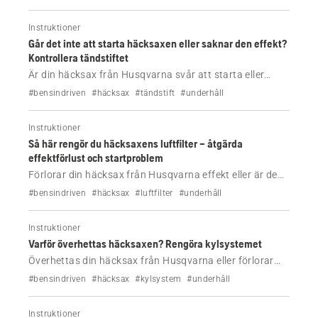
Instruktioner
Går det inte att starta häcksaxen eller saknar den effekt?
Kontrollera tändstiftet
Är din häcksax från Husqvarna svår att starta eller
förlorar den effekt? Lär dig hur du rengör tändstiftet
#bensindriven
#häcksax
#tändstift
#underhåll
och återställer motorns prestanda steg för steg.
Instruktioner
Så här rengör du häcksaxens luftfilter – åtgärda
effektförlust och startproblem
Förlorar din häcksax från Husqvarna effekt eller är den
svår att starta? Lär dig hur du rengör luftfiltret steg för
#bensindriven
#häcksax
#luftfilter
#underhåll
steg för att återställa prestandan och förhindra
motorskador.
Instruktioner
Varför överhettas häcksaxen? Rengöra kylsystemet
Överhettas din häcksax från Husqvarna eller förlorar
den effekt? Lär dig hur du rengör kylsystemet för att
#bensindriven
#häcksax
#kylsystem
#underhåll
återställa luftflödet och förhindra motorskador.
Instruktioner