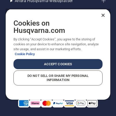
Andra Husqvarna-webbplatser
Cookies on
Husqvarna.com
By clicking “Accept Cookies”, you agree to the storing of
cookies on your device to enhance site navigation, analyze
site usage, and assist in our marketing efforts.
Cookie Policy
© Husqvarna AB (publ). All rights reserved. Priserna
som visas är rekommenderade cirkapriser. Alla angivna
ACCEPT COOKIES
priser är rekommenderade försäljningspriser (inkl.
moms) om inte produkten är tillgänglig för direkt köp.
DO NOT SELL OR SHARE MY PERSONAL
Cookiepolicy
Användningsvillkor
Sekretessmeddelande
INFORMATION
Företagsinformation