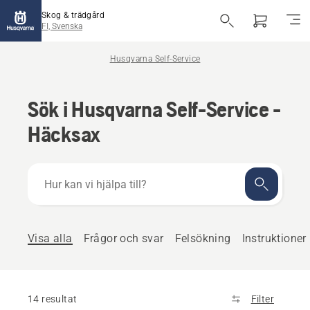
Skog & trädgård
FI, Svenska
Husqvarna Self-Service
Sök i Husqvarna Self-Service -
Häcksax
Hur
kan
vi
hjälpa
till?
Visa alla
Frågor och svar
Felsökning
Instruktioner
14 resultat
Filter