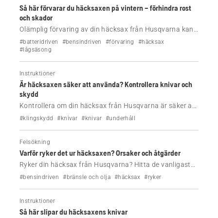
Så här förvarar du häcksaxen på vintern – förhindra rost
och skador
Olämplig förvaring av din häcksax från Husqvarna kan
orsaka rost, skador på batteriet och motorproblem. Följ
#batteridriven
#bensindriven
#förvaring
#häcksax
de här enkla stegen för att skydda den under vintern.
#lågsäsong
Instruktioner
Är häcksaxen säker att använda? Kontrollera knivar och
skydd
Kontrollera om din häcksax från Husqvarna är säker att
använda. Lär dig hur du inspekterar knivar och skydd
#klingskydd
#knivar
#knivar
#underhåll
för att undvika personskador och upprätthålla
prestandan.
Felsökning
Varför ryker det ur häcksaxen? Orsaker och åtgärder
Ryker din häcksax från Husqvarna? Hitta de vanligaste
orsakerna – bränsleblandning, överhettning eller
#bensindriven
#bränsle och olja
#häcksax
#ryker
blockeringar – och följ stegen för att lösa problemet på
ett säkert sätt.
Instruktioner
Så här slipar du häcksaxens knivar