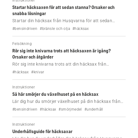
Instruktioner
Startar häcksaxen för att sedan stanna? Orsaker och
snabba lösningar
Startar din häcksax från Husqvarna för att sedan
stanna? Lär dig om de vanligaste orsakerna och enkla
#bensindriven
#bränsle och olja
#häcksax
åtgärder – bränsle, luftfilter, tändstift med mera. Återgå
till arbetet snabbt.
Felsökning
Rör sig inte knivarna trots att häcksaxen är igång?
Orsaker och åtgärder
Rör sig inte knivarna trots att din häcksax från
Husqvarna är igång? Kontrollera om knivarna har
#häcksax
#knivar
fastnat eller om det finns smörjningsproblem eller fel,
och få steg-för-steg-hjälp för din modell.
Instruktioner
Så här smörjer du växelhuset på en häcksax
Lär dig hur du smörjer växelhuset på din häcksax från
Husqvarna på rätt sätt. Följ enkla steg, undvik
#bensindriven
#häcksax
#smörjmedel
#underhåll
överfyllning och se till att verktyget fungerar som det
ska.
Instruktioner
Underhållsguide för häcksaxar