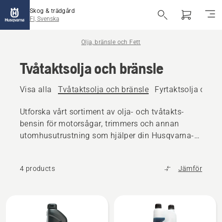
Skog & trädgård
FI, Svenska
Olja, bränsle och Fett
Tvåtaktsolja och bränsle
Visa alla
Tvåtaktsolja och bränsle
Fyrtaktsolja och b
Utforska vårt sortiment av olja- och tvåtakts-
bensin för motorsågar, trimmers och annan
utomhusutrustning som hjälper din Husqvarna-
produkt att bibehålla topprestanda.
4 products
Jämför
Alla
produkter