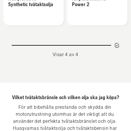
information
information
Synthetic tvåtaktsolja
Power 2
om
om
Husqvarna
Alkylatbensin
XP®
XP®
Synthetic
Power
tvåtaktsolja
2
Visar 4 av 4
Vilket tvåtaktsbränsle och vilken olja ska jag köpa?
För att bibehålla prestanda och skydda din 
motorutrustning utomhus är det viktigt att du 
använder det perfekta tvåtaktsbränslet och olja. 
Husqvarnas tvåtaktsolja och tvåtaktsbensin har 