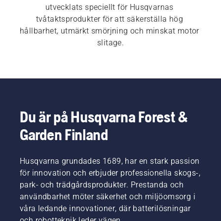
utvecklats speciellt för Husqvarnas 
tvåtaktsprodukter för att säkerställa hög 
hållbarhet, utmärkt smörjning och minskat motor 
slitage.
Du är på Husqvarna Forest &
Garden Finland
Husqvarna grundades 1689, har en stark passion
för innovation och erbjuder professionella skogs-,
park- och trädgårdsprodukter. Prestanda och
användbarhet möter säkerhet och miljöomsorg i
våra ledande innovationer, där batterilösningar
och robotteknik leder vägen.