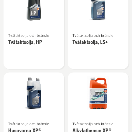
Se
Se
Tvåtaktsolja och bränsle
Tvåtaktsolja och bränsle
mer
mer
Tvåtaktsolja, HP
Tvåtaktsolja, LS+
information
information
om
om
Tvåtaktsolja,
Tvåtaktsolja,
HP
LS+
Se
Se
Tvåtaktsolja och bränsle
Tvåtaktsolja och bränsle
mer
mer
Husqvarna XP®
Alkylatbensin XP®