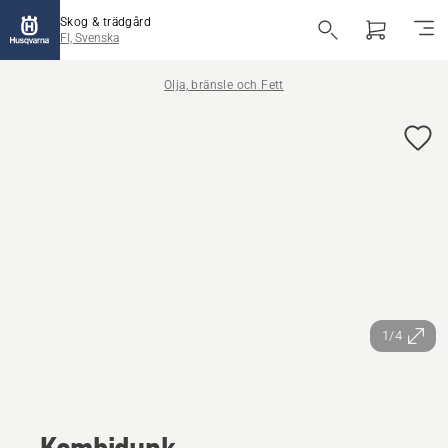
Skog & trädgård
FI, Svenska
Olja, bränsle och Fett
1/4
Kombidunk