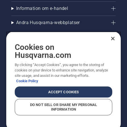
Information om e-handel
Andra Husqvarna-webbplatser
Cookies on
Husqvarna.com
By clicking “Accept Cookies”, you agree to the storing of
cookies on your device to enhance site navigation, analyze
site usage, and assist in our marketing efforts.
Cookie Policy
© Husqvarna AB (publ). All rights reserved. Priserna
som visas är rekommenderade cirkapriser. Alla angivna
ACCEPT COOKIES
priser är rekommenderade försäljningspriser (inkl.
moms) om inte produkten är tillgänglig för direkt köp.
DO NOT SELL OR SHARE MY PERSONAL
Cookiepolicy
Användningsvillkor
Sekretessmeddelande
INFORMATION
Företagsinformation