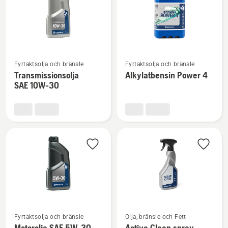
Se
Se
Fyrtaktsolja och bränsle
Fyrtaktsolja och bränsle
mer
mer
Transmissionsolja
Alkylatbensin Power 4
information
information
SAE 10W-30
om
om
Transmissionsolja
Alkylatbensin
SAE 10W-
Power
30
4
Se
Se
Fyrtaktsolja och bränsle
Olja, bränsle och Fett
mer
mer
Motorolja SAE 5W-30
Active Clean spray