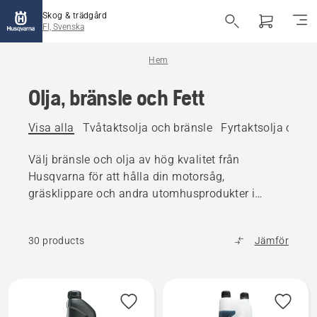
Skog & trädgård
FI, Svenska
Hem
Olja, bränsle och Fett
Visa alla
Tvåtaktsolja och bränsle
Fyrtaktsolja och b
Välj bränsle och olja av hög kvalitet från
Husqvarna för att hålla din motorsåg,
gräsklippare och andra utomhusprodukter i
toppskick.
30 products
Jämför
Alla
produkter