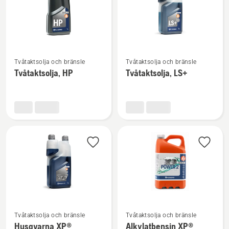
Se
Se
Tvåtaktsolja och bränsle
Tvåtaktsolja och bränsle
mer
mer
Tvåtaktsolja, HP
Tvåtaktsolja, LS+
information
information
om
om
Tvåtaktsolja,
Tvåtaktsolja,
HP
LS+
Se
Se
Tvåtaktsolja och bränsle
Tvåtaktsolja och bränsle
mer
mer
Husqvarna XP®
Alkylatbensin XP®