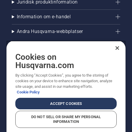
Juridisk produktinformation
Information om e-handel
Andra Husqvarna-webbplatser
Cookies on
Husqvarna.com
By clicking “Accept Cookies”, you agree to the storing of
cookies on your device to enhance site navigation, analyze
site usage, and assist in our marketing efforts.
Cookie Policy
© Husqvarna AB (publ). All rights reserved. Priserna
som visas är rekommenderade cirkapriser. Alla angivna
ACCEPT COOKIES
priser är rekommenderade försäljningspriser (inkl.
moms) om inte produkten är tillgänglig för direkt köp.
DO NOT SELL OR SHARE MY PERSONAL
Cookiepolicy
Användningsvillkor
Sekretessmeddelande
INFORMATION
Företagsinformation