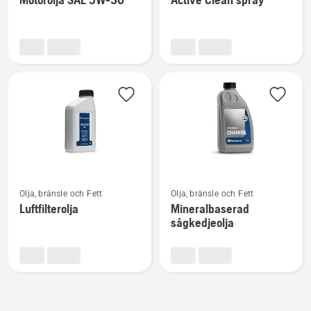
information
information
om
om
Motorolja
Active
SAE 5W-
Clean
30
spray
Se
Se
Olja, bränsle och Fett
Olja, bränsle och Fett
mer
mer
Luftfilterolja
Mineralbaserad
information
information
sågkedjeolja
om
om
Luftfilterolja
Mineralbaserad
sågkedjeolja