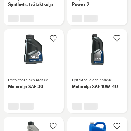
information
information
Synthetic tvåtaktsolja
Power 2
om
om
Husqvarna
Alkylatbensin
XP®
XP®
Synthetic
Power
tvåtaktsolja
2
Se
Se
Fyrtaktsolja och bränsle
Fyrtaktsolja och bränsle
mer
mer
Motorolja SAE 30
Motorolja SAE 10W-40
information
information
om
om
Motorolja
Motorolja
SAE 30
SAE 10W-
40