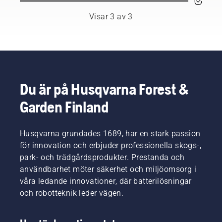
behöver
att
bland
byta olja
motorsågkedjan
världens
Visar 3 av 3
oftare
överhettas
främsta
under
vid
professionella
dammiga,
sågning
användare
smutsiga
och för
inom
förhållanden.
att
skog-
Det finns
säkerställa
och
två sätt
att den
parkskötsel.
Du är på Husqvarna Forest &
att
rör sig
Tillsammans
Garden Finland
tappa ur
fritt från
utgör de
oljan.
svärdsfriktion.
vårt H-
Båda
Det ger
team.
visas i
Husqvarna grundades 1689, har en stark passion
svärd
Och de
den här
och
ställer
för innovation och erbjuder professionella skogs-,
videon.
kedja
otroligt
park- och trädgårdsprodukter. Prestanda och
lång
höga
användbarhet möter säkerhet och miljöomsorg i
livslängd.
krav på
våra ledande innovationer, där batterilösningar
Följ
sin
och robotteknik leder vägen.
anvisningarna
utrustning.
i den här
korta
videon