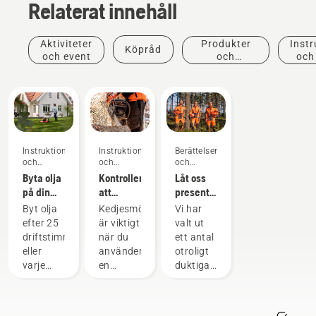
Relaterat innehåll
Aktiviteter
Produkter
Instr
Köpråd
och event
och
och
innovationer
Instruktioner
Instruktioner
Berättelser
och
och
och
guider
guider
inspiration
Byta olja
Kontrollera
Låt oss
på din
att
presentera
gräsklippare
kedjesmörjningen
Husqvarnas
Byt olja
Kedjesmörjning
Vi har
från
fungerar
H-Team
efter 25
är viktigt
valt ut
Husqvarna
på din
– våra
driftstimmar
när du
ett antal
motorsåg
mest
eller
använder
otroligt
krävande
varje
en
duktiga
användare
säsong.
motorsåg
och
Du
för att
respekterade
kanske
förhindra
ambassadörer