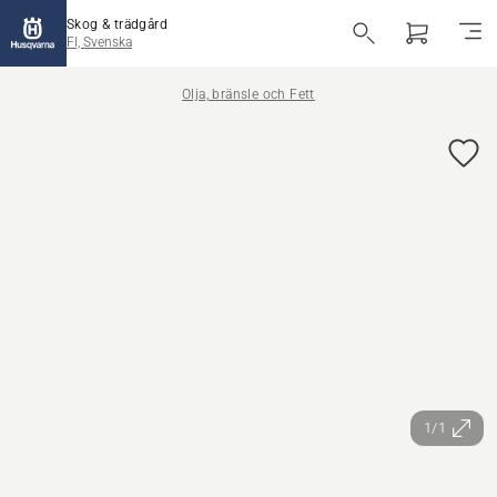
Skog & trädgård
FI, Svenska
Olja, bränsle och Fett
1/1