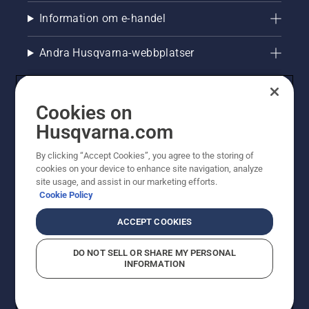
motor
Information om e-handel
några
centimeter
från
Andra Husqvarna-webbplatser
trädstammen.
Olja på
stammen
indikerar
Cookies on
att
Husqvarna.com
smörjsystemet
fungerar.
By clicking “Accept Cookies”, you agree to the storing of
cookies on your device to enhance site navigation, analyze
site usage, and assist in our marketing efforts.
Cookie Policy
© Husqvarna AB (publ). All rights reserved. Priserna
som visas är rekommenderade cirkapriser. Alla angivna
ACCEPT COOKIES
priser är rekommenderade försäljningspriser (inkl.
moms) om inte produkten är tillgänglig för direkt köp.
DO NOT SELL OR SHARE MY PERSONAL
Cookiepolicy
Användningsvillkor
Sekretessmeddelande
INFORMATION
Företagsinformation