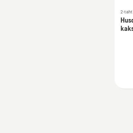
Katso
2-taht
lisätiet
Hus
tuottee
kaks
Husqva
XP®
synteet
kaksita