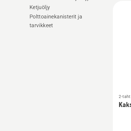
Kaikk
Ketjuöljy
tuott
Polttoainekanisterit ja
tarvikkeet
Katso
2-taht
lisätiet
Kaks
tuottee
Kaksita
HP