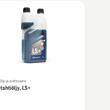
Öljy ja polttoaine
ja
tahtiöljy, LS+
ta
iöljy,