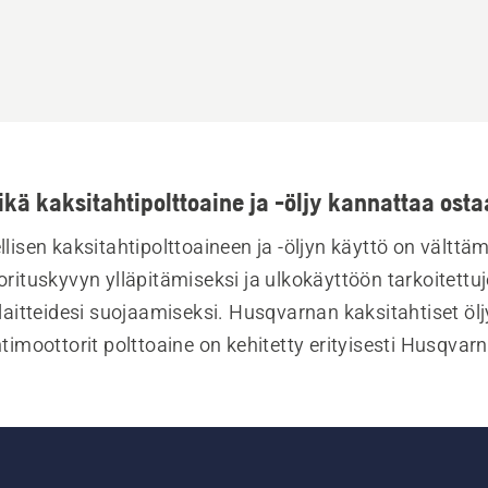
ikä kaksitahtipolttoaine ja -öljy kannattaa osta
llisen kaksitahtipolttoaineen ja -öljyn käyttö on välttä
orituskyvyn ylläpitämiseksi ja ulkokäyttöön tarkoitettuj
aitteidesi suojaamiseksi. Husqvarnan kaksitahtiset öljy
timoottorit polttoaine on kehitetty erityisesti Husqvarn
itahtituotteita varten varmistamaan korkean kestävyyd
erinomaisen voitelun ja vähäisen moottori kulumisen.