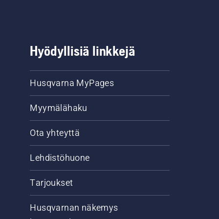
Hyödyllisiä linkkejä
Husqvarna MyPages
Myymälähaku
Ota yhteyttä
Lehdistöhuone
Tarjoukset
Husqvarnan näkemys