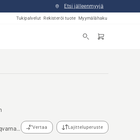
Etsi jälleenmyyjä
Tukipalvelut
Rekisteröi tuote
Myymälähaku
n
Vertaa
Lajitteluperuste
sqvarna-