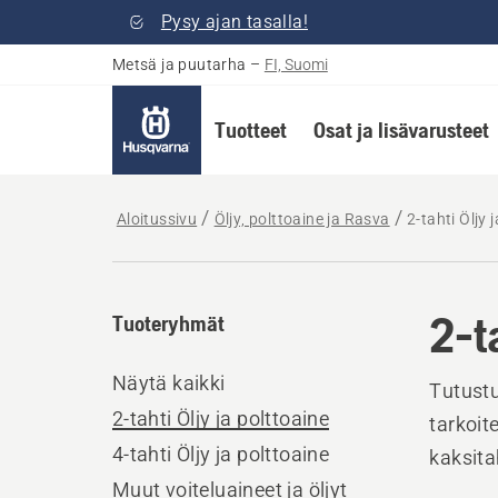
Pysy ajan tasalla!
Metsä ja puutarha
–
FI, Suomi
Tuotteet
Osat ja lisävarusteet
Aloitussivu
Öljy, polttoaine ja Rasva
2-tahti Öljy 
2-t
Tuoteryhmät
Näytä kaikki
Tutustu
2-tahti Öljy ja polttoaine
tarkoite
4-tahti Öljy ja polttoaine
kaksita
Muut voiteluaineet ja öljyt
tuotett