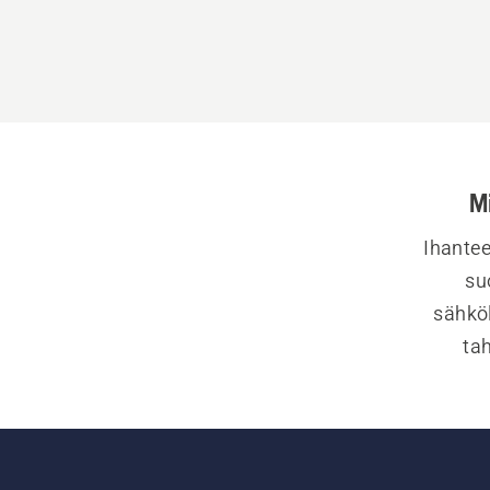
M
Ihantee
su
sähköl
tah
kaks