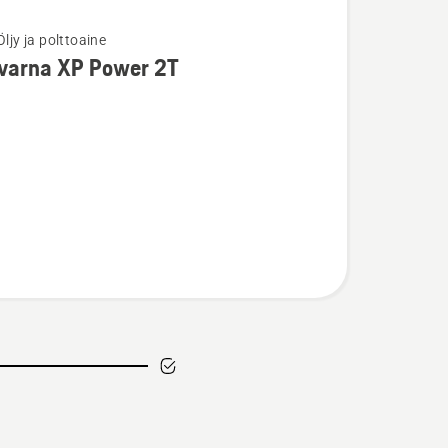
Öljy ja polttoaine
ja
varna XP Power 2T
ta
na