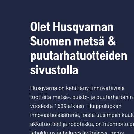
Olet Husqvarnan
Suomen metsä &
puutarhatuotteiden
sivustolla
Husqvarna on kehittänyt innovatiivisia
tuotteita metsä-, puisto- ja puutarhatöihin
vuodesta 1689 alkaen. Huippuluokan
innovaatioissamme, joista uusimpiin kuul
akkutuotteet ja robotiikka, on huomioitu pa
tehokkuus ja helppokäyttöisyys, myös