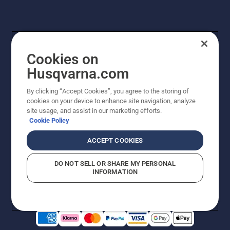
Cookies on
Husqvarna.com
By clicking “Accept Cookies”, you agree to the storing of
© Husqvarna AB (publ). Kaikki oikeudet pidätetään.
cookies on your device to enhance site navigation, analyze
Hinnat ovat suositushintoja. Varaamme oikeudet
site usage, and assist in our marketing efforts.
hintamuutoksiin, kirjoitus- ja sisältövirheisiin. Sivusto
Cookie Policy
pyritään pitämään mahdollisimman ajantasaisena ja
virheettömänä. Kaikki luetellut hinnat ovat
ACCEPT COOKIES
suositushintoja (sis. alv), ellei tuotetta voi ostaa
suoraan verkkosivustoltamme.
DO NOT SELL OR SHARE MY PERSONAL
Evästekäytäntö
Käyttöehdot
Tietosuojailmoitus
Tiedot
INFORMATION
Epäillyistä rikkomuksista ilmoittaminen