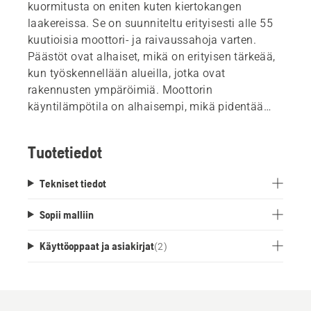
kuormitusta on eniten kuten kiertokangen
laakereissa. Se on suunniteltu erityisesti alle 55
kuutioisia moottori- ja raivaussahoja varten.
Päästöt ovat alhaiset, mikä on erityisen tärkeää,
kun työskennellään alueilla, jotka ovat
rakennusten ympäröimiä. Moottorin
käyntilämpötila on alhaisempi, mikä pidentää
käyttöikää. Husqvarna Low Smoke+ öljyn
koostumus antaa hyvän suojan sekä liian
Tuotetiedot
laihasta seoksesta että karstoittumisesta
johtuvia kiinnileikkaamisia vastaan.
Tekniset tiedot
Sopii malliin
Käyttöoppaat ja asiakirjat
(
2
)