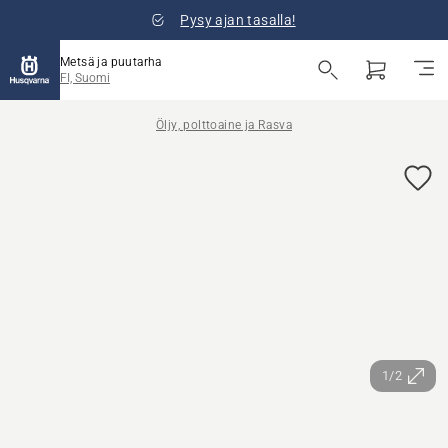
Pysy ajan tasalla!
Metsä ja puutarha
FI, Suomi
Öljy, polttoaine ja Rasva
1/2