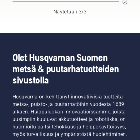
joukosta
terälevyssä
aikana.
kansainvälisen
ilman
Jos
Näytetään 3/3
ryhmän
kitkaa ja
käytät
taitavia
ylikuumenemista
konetta
ja
sahaamisen
pölyisissä
arvostettuja
aikana.
tai
lähettiläitä.
Tämä
likaisissa
Tässä
pidentää
olosuhteissa,
on H-
sekä
öljy
Olet Husqvarnan Suomen
tiimimme,
teräketjun
saatetaan
metsä & puutarhatuotteiden
joka
että
joutua
edustaa
terälevyn
vaihtamaan
sivustolla
tuotteidemme
käyttöikää.
useammin.
vaativimpia
Tämä
Öljyn
käyttäjiä.
video
tyhjentämiseen
Husqvarna on kehittänyt innovatiivisia tuotteita
kertoo
on kaksi
metsä-, puisto- ja puutarhatöihin vuodesta 1689
lyhyesti,
tapaa.
kuinka
Molemmat
alkaen. Huippuluokan innovaatioissamme, joista
tarkistat
tavat
uusimpiin kuuluvat akkutuotteet ja robotiikka, on
moottorisahan
esitellään
huomioitu paitsi tehokkuus ja helppokäyttöisyys,
voitelujärjestelmän
alla
myös turvallisuus ja ympäristöstä huolehtiminen.
toiminnan.
olevalla