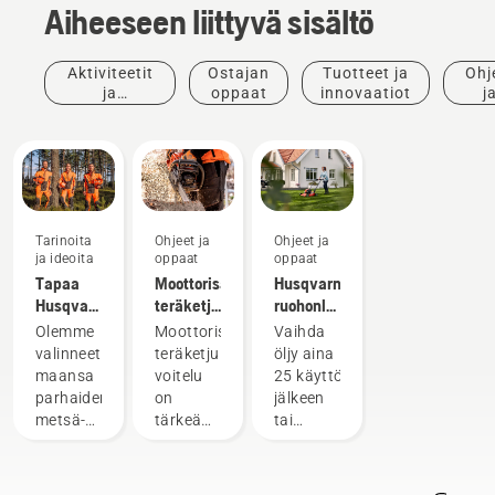
Aiheeseen liittyvä sisältö
Aktiviteetit
Ostajan
Tuotteet ja
Ohj
ja
oppaat
innovaatiot
j
tapahtumat
opp
Tarinoita
Ohjeet ja
Ohjeet ja
ja ideoita
oppaat
oppaat
Tapaa
Moottorisahan
Husqvarna-
Husqvarnan
teräketjun
ruohonleikkurin
H-tiimi –
voitelun
öljynvaihto
Olemme
Moottorisahan
Vaihda
tuotteidemme
tarkistaminen
valinneet
teräketjun
öljy aina
vaativimmat
maansa
voitelu
25 käyttötunnin
käyttäjät
parhaiden
on
jälkeen
metsä-
tärkeää,
tai
ja
jotta
vähintään
puistotöiden
teräketju
kerran
ammattilaisten
kulkee
käyttökauden