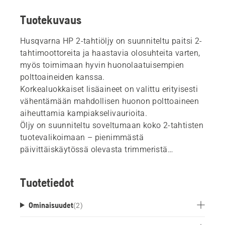
Tuotekuvaus
Husqvarna HP 2-tahtiöljy on suunniteltu paitsi 2-
tahtimoottoreita ja haastavia olosuhteita varten,
myös toimimaan hyvin huonolaatuisempien
polttoaineiden kanssa.
Korkealuokkaiset lisäaineet on valittu erityisesti
vähentämään mahdollisen huonon polttoaineen
aiheuttamia kampiakselivaurioita.
Öljy on suunniteltu soveltumaan koko 2-tahtisten
tuotevalikoimaan – pienimmästä
päivittäiskäytössä olevasta trimmeristä
suurimpaan moottorisahaan, jota käytetään
raskaassa kaato- ja karsintatyössä äärimmäisen
Tuotetiedot
kuumissa tai kylmissä olosuhteissa.
Ominaisuudet
(
2
)