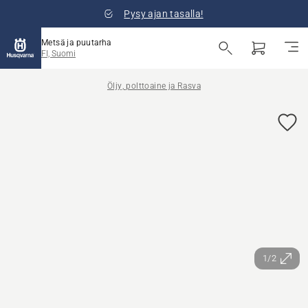
Pysy ajan tasalla!
Metsä ja puutarha
FI, Suomi
Öljy, polttoaine ja Rasva
1/2