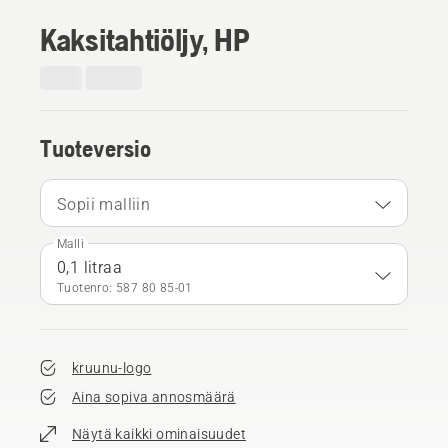
Kaksitahtiöljy, HP
Tuoteversio
Sopii malliin
Malli
0,1 litraa
Tuotenro: 587 80 85‑01
kruunu-logo
Aina sopiva annosmäärä
Näytä kaikki ominaisuudet