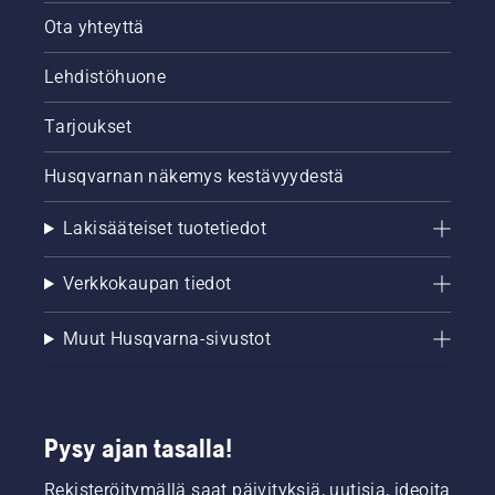
senttimetrin
Ota yhteyttä
päähän
puusta
ja anna
Lehdistöhuone
sahalle
kaasua.
Tarjoukset
Voitelujärjestelmä
toimii,
Husqvarnan näkemys kestävyydestä
jos puun
rungolle
Lakisääteiset tuotetiedot
kertyy
öljyä.
Verkkokaupan tiedot
Muut Husqvarna-sivustot
Pysy ajan tasalla!
Rekisteröitymällä saat päivityksiä, uutisia, ideoita