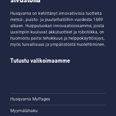
vaativimpia
Tämä
Öljyn
käyttäjiä.
video
tyhjentämiseen
Husqvarna on kehittänyt innovatiivisia tuotteita
kertoo
on kaksi
metsä-, puisto- ja puutarhatöihin vuodesta 1689
lyhyesti,
tapaa.
kuinka
Molemmat
alkaen. Huippuluokan innovaatioissamme, joista
tarkistat
tavat
uusimpiin kuuluvat akkutuotteet ja robotiikka, on
moottorisahan
esitellään
huomioitu paitsi tehokkuus ja helppokäyttöisyys,
voitelujärjestelmän
alla
myös turvallisuus ja ympäristöstä huolehtiminen.
toiminnan.
olevalla
Tarkista
videolla.
öljyn
Tutustu valikoimaamme
määrä.
Käynnistä
moottorisaha
ja
varmista,
että
ketjujarru
on
Husqvarna MyPages
vapautettu.
Vie saha
Myymälähaku
muutaman