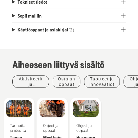
Tekniset tiedot
Sopii malliin
Käyttöoppaat ja asiakirjat
(
2
)
Aiheeseen liittyvä sisältö
Aktiviteetit
Ostajan
Tuotteet ja
Ohj
ja
oppaat
innovaatiot
j
tapahtumat
opp
Tarinoita
Ohjeet ja
Ohjeet ja
ja ideoita
oppaat
oppaat
Tapaa
Moottorisahan
Husqvarna-