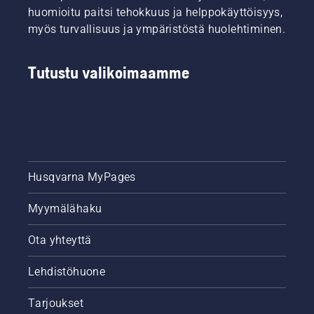
moottorisahan
esitellään
huomioitu paitsi tehokkuus ja helppokäyttöisyys,
voitelujärjestelmän
alla
myös turvallisuus ja ympäristöstä huolehtiminen.
toiminnan.
olevalla
Tarkista
videolla.
öljyn
Tutustu valikoimaamme
määrä.
Käynnistä
moottorisaha
ja
varmista,
että
ketjujarru
on
Husqvarna MyPages
vapautettu.
Vie saha
Myymälähaku
muutaman
senttimetrin
Ota yhteyttä
päähän
puusta
ja anna
Lehdistöhuone
sahalle
kaasua.
Tarjoukset
Voitelujärjestelmä