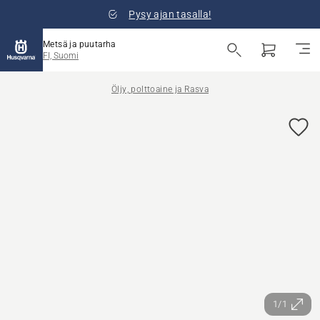
Pysy ajan tasalla!
Metsä ja puutarha
FI, Suomi
Öljy, polttoaine ja Rasva
1/1