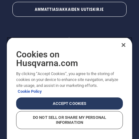
AMMATTIASIAKKAIDEN UUTISKIRJE
Cookies on
Husqvarna.com
By clicking “Accept Cookies”, you agree to the storing of
© Husqvarna AB (publ). Kaikki oikeudet pidätetään.
cookies on your device to enhance site navigation, analyze
Hinnat ovat suositushintoja. Varaamme oikeudet
site usage, and assist in our marketing efforts.
hintamuutoksiin, kirjoitus- ja sisältövirheisiin. Sivusto
Cookie Policy
pyritään pitämään mahdollisimman ajantasaisena ja
virheettömänä. Kaikki luetellut hinnat ovat
ACCEPT COOKIES
suositushintoja (sis. alv), ellei tuotetta voi ostaa
suoraan verkkosivustoltamme.
DO NOT SELL OR SHARE MY PERSONAL
Evästekäytäntö
Käyttöehdot
Tietosuojailmoitus
Tiedot
INFORMATION
Epäillyistä rikkomuksista ilmoittaminen