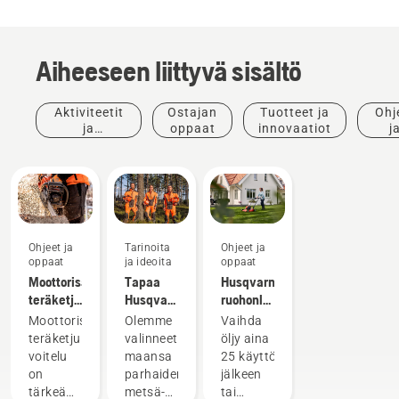
Aiheeseen liittyvä sisältö
Aktiviteetit
Ostajan
Tuotteet ja
Ohj
ja
oppaat
innovaatiot
j
tapahtumat
opp
Ohjeet ja
Tarinoita
Ohjeet ja
oppaat
ja ideoita
oppaat
Moottorisahan
Tapaa
Husqvarna-
teräketjun
Husqvarnan
ruohonleikkurin
voitelun
H-tiimi –
öljynvaihto
Moottorisahan
Olemme
Vaihda
tarkistaminen
tuotteidemme
teräketjun
valinneet
öljy aina
vaativimmat
voitelu
maansa
25 käyttötunnin
käyttäjät
on
parhaiden
jälkeen
tärkeää,
metsä-
tai