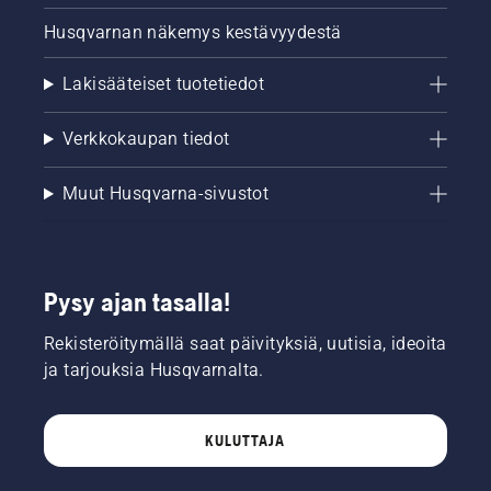
toimii,
Husqvarnan näkemys kestävyydestä
jos puun
rungolle
Lakisääteiset tuotetiedot
kertyy
öljyä.
Verkkokaupan tiedot
Muut Husqvarna-sivustot
Pysy ajan tasalla!
Rekisteröitymällä saat päivityksiä, uutisia, ideoita
ja tarjouksia Husqvarnalta.
KULUTTAJA