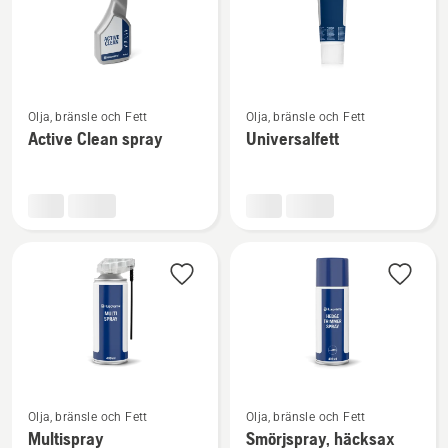
Se
Se
Olja, bränsle och Fett
Olja, bränsle och Fett
mer
mer
Active Clean spray
Universalfett
information
information
om
om
Active
Universalfett
Clean
spray
Se
Se
Olja, bränsle och Fett
Olja, bränsle och Fett
mer
mer
Multispray
Smörjspray, häcksax
information
information