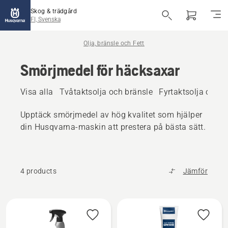
Skog & trädgård
FI, Svenska
Olja, bränsle och Fett
Smörjmedel för häcksaxar
Visa alla
Tvåtaktsolja och bränsle
Fyrtaktsolja och b
Upptäck smörjmedel av hög kvalitet som hjälper
din Husqvarna-maskin att prestera på bästa sätt.
4 products
Jämför
Alla
produkter