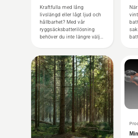
batteridrivna
vin
Kraftfulla med lång
När
motorverktyg
livslängd eller lågt ljud och
vin
hållbarhet? Med vår
batt
ryggsäcksbatterilösning
sak
behöver du inte längre välja.
bat
”Det här tar batteriutbudet
liv
till en helt ny nivå”, säger
Johan Svennung,
produktchef på avdelningen
för el- och batteridrivna
handhållna produkter på
Husqvarna.
Prod
Min