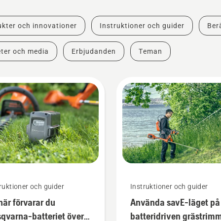
kter och innovationer
Instruktioner och guider
Berä
ter och media
Erbjudanden
Teman
ruktioner och guider
Instruktioner och guider
här förvarar du
Använda savE-läget på
qvarna-batteriet över
batteridriven grästrim