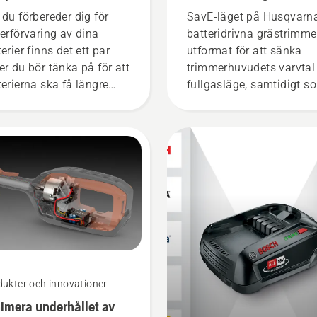
tern
 du förbereder dig för
SavE-läget på Husqvarn
terförvaring av dina
batteridrivna grästrimme
erier finns det ett par
utformat för att sänka
er du bör tänka på för att
trimmerhuvudets varvtal 
terierna ska få längre
fullgasläge, samtidigt s
slängd.
vridmomentet behålls så
användaren kan spara
batteri vid lätt
gräsklippning. Tryck bar
på en knapp på den
batteridrivna trimmern fö
att aktivera och avaktive
savE-läget.
ukter och innovationer
imera underhållet av