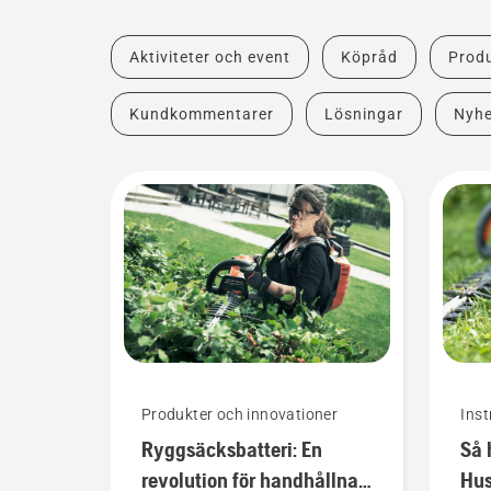
Aktiviteter och event
Köpråd
Produ
Kundkommentarer
Lösningar
Nyhe
Produkter och innovationer
Inst
Ryggsäcksbatteri: En
Så 
revolution för handhållna,
Hus