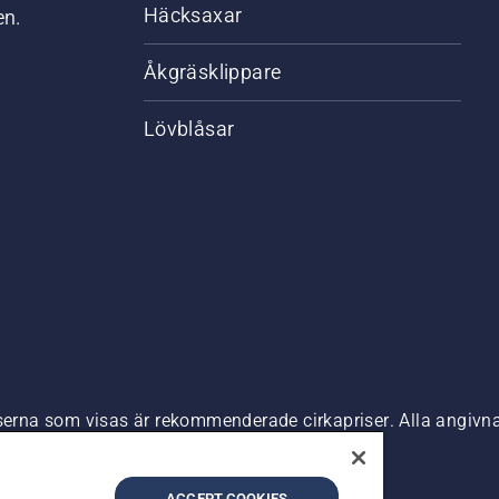
Häcksaxar
en.
Åkgräsklippare
Lövblåsar
riserna som visas är rekommenderade cirkapriser. Alla angiv
n är tillgänglig för direkt köp.
nde
Företagsinformation
ACCEPT COOKIES