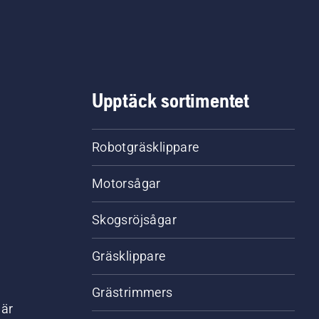
Upptäck sortimentet
Robotgräsklippare
Motorsågar
Skogsröjsågar
Gräsklippare
Grästrimmers
där