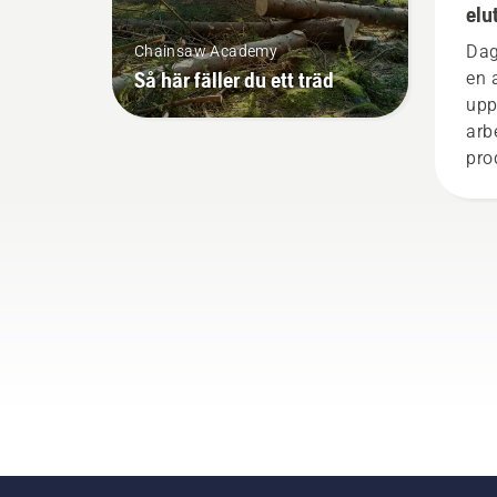
elu
bat
Dag
Chainsaw Academy
Så här fäller du ett träd
en 
upp
arb
pro
min
avs