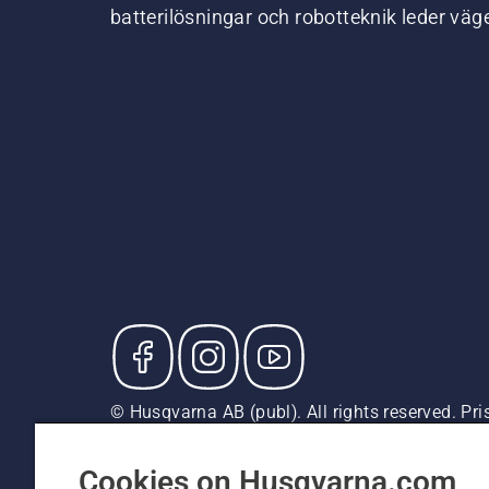
batterilösningar och robotteknik leder väg
© Husqvarna AB (publ). All rights reserved. P
försäljningspriser (inkl. moms) om inte produkte
Cookiepolicy
Användningsvillkor
Sekretessmeddela
Cookies on Husqvarna.com