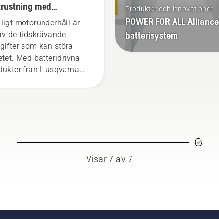
trustning med
Produkter och innovationer
teridrivna verktyg
POWER FOR ALL Alliance
ligt motorunderhåll är
batterisystem
av de tidskrävande
gifter som kan störa
etet. Med batteridrivna
dukter från Husqvarna
skar detta krångel
evärt.
Visar 7 av 7