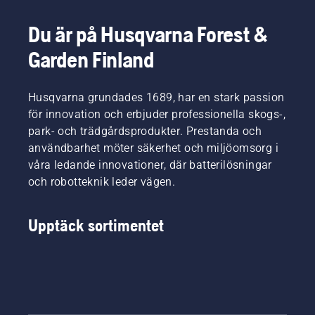
bästa
som
följer en
orsaka
möjliga
hjälper
steg-för-
allvarliga
Du är på Husqvarna Forest &
form när
din
steg-
skador.
gräset
gräsmatta
guide för
Garden Finland
börjar
att
att
växa
frodas
reparera
igen. För
och må
en
Husqvarna grundades 1689, har en stark passion
att du
bra
gräsmatta
för innovation och erbjuder professionella skogs-,
ska få
under de
där
park- och trädgårdsprodukter. Prestanda och
den
varmare
gräset
rätta
användbarhet möter säkerhet och miljöomsorg i
dagarna.
växer
känslan
För att
fläckvis.
våra ledande innovationer, där batterilösningar
ska du
du ska
och robotteknik leder vägen.
först ta
få den
en titt på
rätta
våra
känslan
Upptäck sortimentet
viktigaste
ska du
tips
först ta
under
en titt på
hela
våra
säsongen
viktigaste
för en
tips