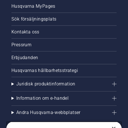
fortsatt
under
Husqvarna MyPages
hälsosam
hela
och
säsongen
frodig
för en
Sök försäljningsplats
gräsmatta.
fortsatt
hälsosam
Kontakta oss
och
frodig
Pressrum
gräsmatta.
Erbjudanden
Husqvarnas hållbarhetsstrategi
Juridisk produktinformation
Information om e-handel
Andra Husqvarna-webbplatser