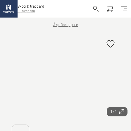
Skog & trädgård
FI, Svenska
Åkgräsklippare
1/1