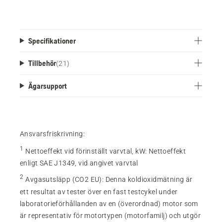
Specifikationer
Tillbehör
(
21
)
Ägarsupport
Ansvarsfriskrivning:
1
Nettoeffekt vid förinställt varvtal, kW
:
Nettoeffekt
enligt SAE J1349, vid angivet varvtal
2
Avgasutsläpp (CO2 EU)
:
Denna koldioxidmätning är
ett resultat av tester över en fast testcykel under
laboratorieförhållanden av en (överordnad) motor som
är representativ för motortypen (motorfamilj) och utgör