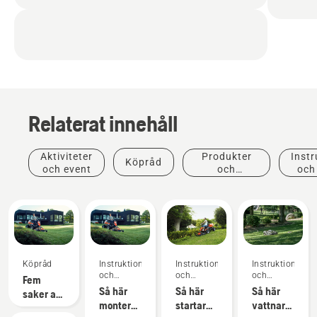
Relaterat innehåll
Aktiviteter
Produkter
Instr
Köpråd
och event
och
och
innovationer
Köpråd
Instruktioner
Instruktioner
Instruktioner
och
och
och
Fem
guider
guider
guider
Så här
Så här
Så här
saker att
monterar
startar
vattnar
tänka på