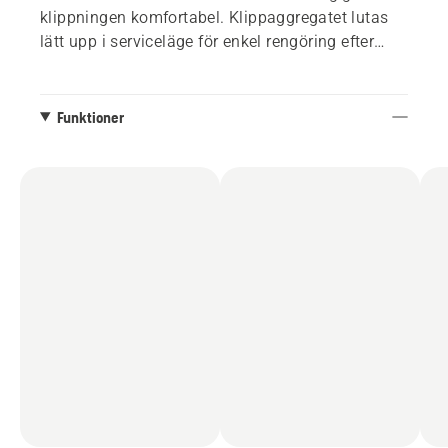
klippningen komfortabel. Klippaggregatet lutas
lätt upp i serviceläge för enkel rengöring efter
klippning. Tack vare redskap som snöblad, släp,
mossrivare och spridare kan den underhålla din
trädgård året runt.
Funktioner