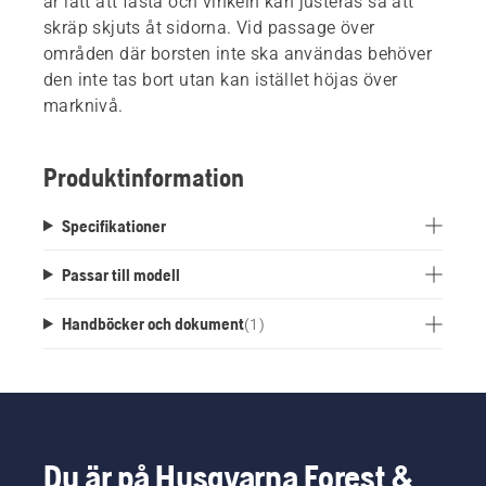
är lätt att fästa och vinkeln kan justeras så att
skräp skjuts åt sidorna. Vid passage över
områden där borsten inte ska användas behöver
den inte tas bort utan kan istället höjas över
marknivå.
Produktinformation
Specifikationer
Passar till modell
Handböcker och dokument
(
1
)
Du är på Husqvarna Forest &