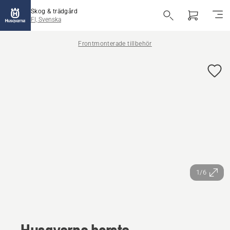
Skog & trädgård
FI, Svenska
Frontmonterade tillbehör
1/6
Husqvarna borste