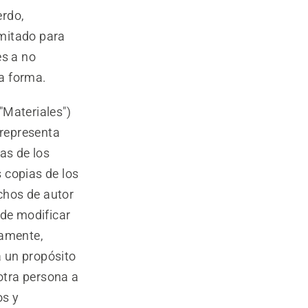
erdo,
imitado para
es a no
na forma.
"Materiales")
 representa
as de los
s copias de los
chos de autor
ede modificar
camente,
a un propósito
 otra persona a
os y