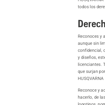
todos los der
Derech
Reconoces y a
aunque sin lim
confidencial,
y diseños, es
licenciantes.
que surjan por
HUSQVARNA r
Reconoce y ac
hacerlo, de l
logotipos, nom