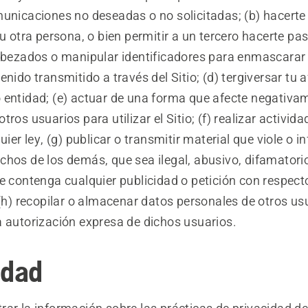
municaciones no deseadas o no solicitadas; (b) hacerte
ra persona, o bien permitir a un tercero hacerte pasar
cabezados o manipular identificadores para enmascarar 
enido transmitido a través del Sitio; (d) tergiversar tu a
 entidad; (e) actuar de una forma que afecte negativam
tros usuarios para utilizar el Sitio; (f) realizar activid
uier ley, (g) publicar o transmitir material que viole o i
hos de los demás, que sea ilegal, abusivo, difamatorio
ue contenga cualquier publicidad o petición con respec
 (h) recopilar o almacenar datos personales de otros us
a autorización expresa de dichos usuarios.
idad