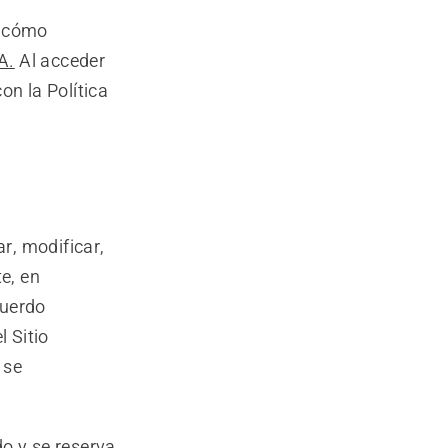
e
y cómo
A.
Al acceder
on la Política
r, modificar,
e, en
cuerdo
l Sitio
 se
o y se reserva