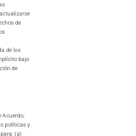
as
 actualizarse
rechos de
dos
da de los
plícito bajo
ción de
e Acuerdo,
s políticas y
 para: (a)