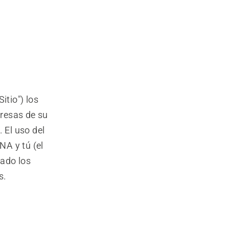
itio") los
resas de su
 El uso del
NA y tú (el
tado los
s.