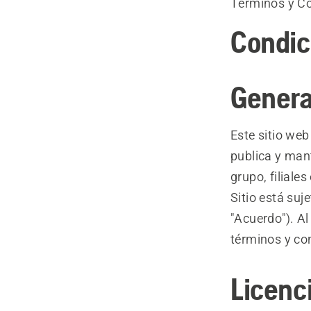
Términos y Co
Condic
Genera
Este sitio web
publica y ma
grupo, filial
Sitio está su
"Acuerdo"). Al
términos y co
Licenc