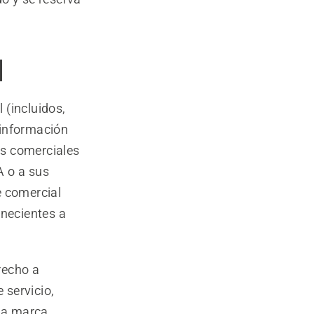
l
 (incluidos,
, información
as comerciales
A o a sus
e comercial
enecientes a
recho a
 servicio,
 la marca