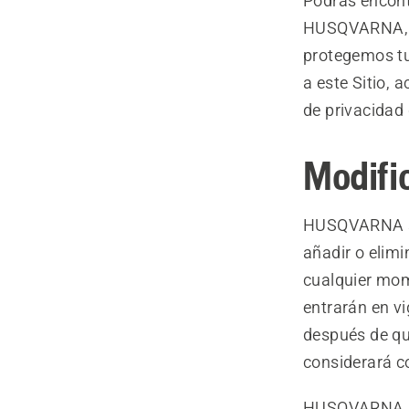
Podrás encont
HUSQVARNA, c
protegemos tu
a este Sitio, 
de privacida
Modifi
HUSQVARNA se 
añadir o elimi
cualquier mom
entrarán en vi
después de qu
considerará c
HUSQVARNA no 