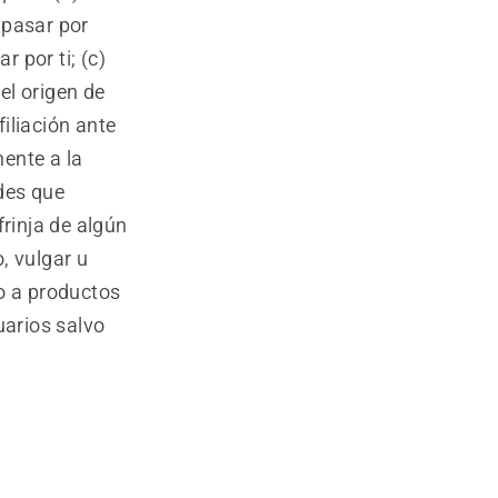
 pasar por
 por ti; (c)
el origen de
filiación ante
ente a la
ades que
nfrinja de algún
, vulgar u
to a productos
uarios salvo