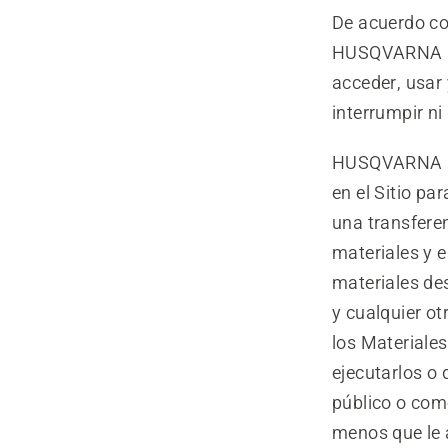
De acuerdo co
HUSQVARNA le 
acceder, usar 
interrumpir ni
HUSQVARNA le 
en el Sitio pa
una transferen
materiales y e
materiales de
y cualquier ot
los Materiale
ejecutarlos o 
público o come
menos que le 