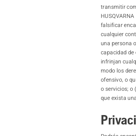
transmitir co
HUSQVARNA u ot
falsificar en
cualquier cont
una persona o
capacidad de o
infrinjan cualq
modo los derec
ofensivo, o q
o servicios; o
que exista un
Privac