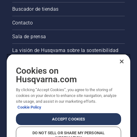
Buscador de tiendas
Contacto
Sala de prensa
La visión de Husqvarna sobre la sostenibilidad
Información legal de productos
Cookies on
Husqvarna.com
Otros sitios de Husqvarna
By clicking “Accept Cookies”, you agree to the storing of
cookies on your device to enhance site navigation, analyze
site usage, and assist in our marketing efforts.
Cookie Policy
ACCEPT COOKIES
DO NOT SELL OR SHARE MY PERSONAL