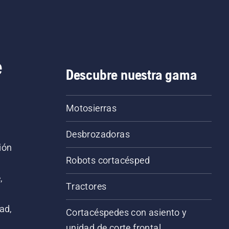
e
Descubre nuestra gama
Motosierras
Desbrozadoras
ión
Robots cortacésped
,
Tractores
ad,
Cortacéspedes con asiento y
unidad de corte frontal