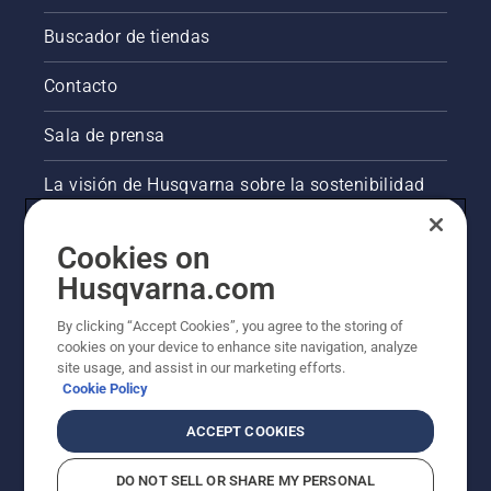
Buscador de tiendas
Contacto
Sala de prensa
La visión de Husqvarna sobre la sostenibilidad
Información legal de productos
Cookies on
Husqvarna.com
Otros sitios de Husqvarna
By clicking “Accept Cookies”, you agree to the storing of
cookies on your device to enhance site navigation, analyze
site usage, and assist in our marketing efforts.
Cookie Policy
ACCEPT COOKIES
DO NOT SELL OR SHARE MY PERSONAL