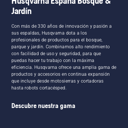
Husqvarna España Bosque &
equipo
vídeo
Jardín
H. Y son
corto
nuestros
para
usuarios
aprender
Con más de 330 años de innovación y pasión a
más
a
sus espaldas, Husqvarna dota a los
exigentes.
comprobar
que el
profesionales de productos para el bosque,
sistema
parque y jardín. Combinamos alto rendimiento
de
con facilidad de uso y seguridad, para que
lubricación
puedas hacer tu trabajo con la máxima
de la
eficiencia. Husqvarna ofrece una amplia gama de
cadena
de tu
productos y accesorios en continua expansión
motosierra
que incluye desde motosierras y cortadoras
funciona
hasta robots cortacésped.
correctamente.
Comprueba
primero
Descubre nuestra gama
el nivel
de
aceite.
Arranca