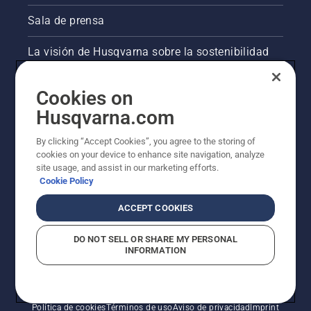
Sala de prensa
La visión de Husqvarna sobre la sostenibilidad
Información legal de productos
Cookies on
Husqvarna.com
Otros sitios de Husqvarna
By clicking “Accept Cookies”, you agree to the storing of
cookies on your device to enhance site navigation, analyze
site usage, and assist in our marketing efforts.
Cookie Policy
ACCEPT COOKIES
DO NOT SELL OR SHARE MY PERSONAL
INFORMATION
© Husqvarna AB (publ). Todos los derechos
reservados. Los precios indicados son precios
recomendados de venta al público.
Política de cookies
Términos de uso
Aviso de privacidad
Imprint