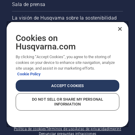
Sala de prensa
La visión de Husqvarna sobre la sostenibilidad
Información legal de productos
Cookies on
Husqvarna.com
Otros sitios de Husqvarna
By clicking “Accept Cookies”, you agree to the storing of
cookies on your device to enhance site navigation, analyze
site usage, and assist in our marketing efforts.
Cookie Policy
ACCEPT COOKIES
DO NOT SELL OR SHARE MY PERSONAL
INFORMATION
© Husqvarna AB (publ). Todos los derechos
reservados. Los precios indicados son precios
recomendados de venta al público.
Política de cookies
Términos de uso
Aviso de privacidad
Imprint
Denunciar presuntas infracciones