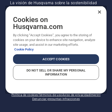
La visión de Husqvarna sobre la sostenibilidad
Información legal de productos
Cookies on
Husqvarna.com
Otros sitios de Husqvarna
By clicking “Accept Cookies”, you agree to the storing of
cookies on your device to enhance site navigation, analyze
site usage, and assist in our marketing efforts.
Cookie Policy
ACCEPT COOKIES
DO NOT SELL OR SHARE MY PERSONAL
INFORMATION
© Husqvarna AB (publ). Todos los derechos
reservados. Los precios indicados son precios
recomendados de venta al público.
Política de cookies
Términos de uso
Aviso de privacidad
Imprint
Denunciar presuntas infracciones