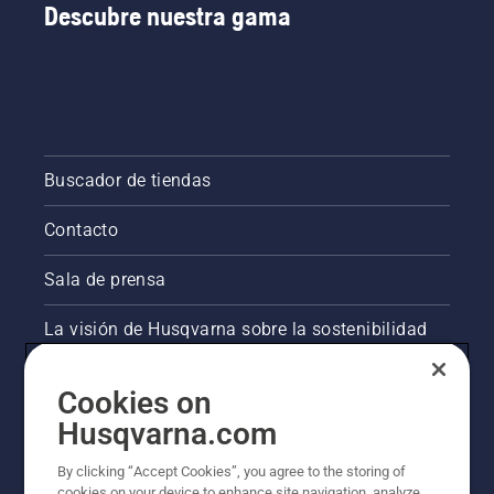
Descubre nuestra gama
Buscador de tiendas
Contacto
Sala de prensa
La visión de Husqvarna sobre la sostenibilidad
Información legal de productos
Cookies on
Husqvarna.com
Otros sitios de Husqvarna
By clicking “Accept Cookies”, you agree to the storing of
cookies on your device to enhance site navigation, analyze