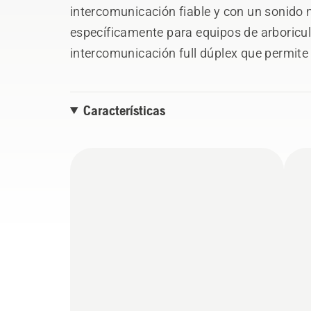
intercomunicación fiable y con un sonido 
específicamente para equipos de arboricu
intercomunicación full dúplex que permit
forma simultánea. Protegido de ruidos fue
sonido ambiental, conectar tus dispositiv
Características
usuarios externos a la conversación de t
telefónica.