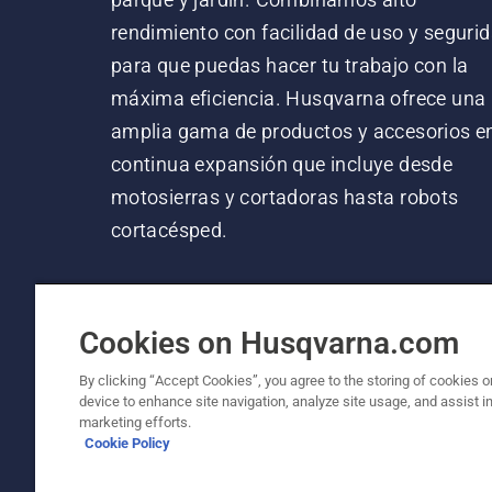
rendimiento con facilidad de uso y segurid
para que puedas hacer tu trabajo con la
máxima eficiencia. Husqvarna ofrece una
amplia gama de productos y accesorios e
continua expansión que incluye desde
motosierras y cortadoras hasta robots
cortacésped.
Cookies on Husqvarna.com
By clicking “Accept Cookies”, you agree to the storing of cookies o
device to enhance site navigation, analyze site usage, and assist in
© Husqvarna AB (publ). Todos los derechos re
marketing efforts.
Cookie Policy
Política de cookies
Términos de uso
Aviso de privac