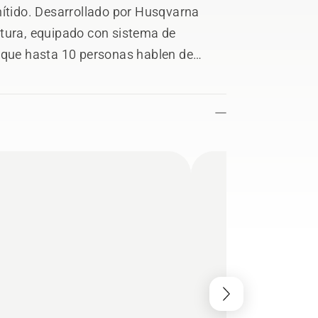
nítido. Desarrollado por Husqvarna
ltura, equipado con sistema de
e que hasta 10 personas hablen de
rtes, podrás seguir escuchando el
os a través de Bluetooth® y añadir
u equipo mediante una llamada