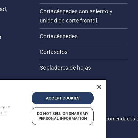
ad,
Cortacéspedes con asiento y
unidad de corte frontal
Cortacéspedes
n
Cortasetos
Sopladores de hojas
ACCEPT COOKIES
n your
 our
DO NOT SELL OR SHARE MY
servados. Los precios indicados son precios recomendados d
PERSONAL INFORMATION
idad
Imprint
Denunciar presuntas infracciones