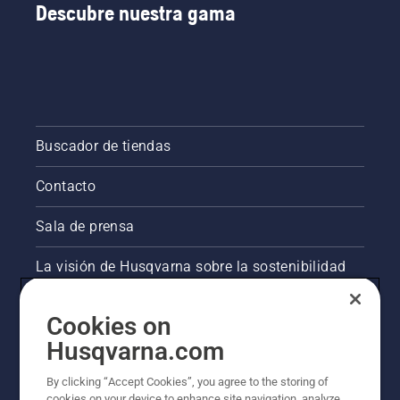
Descubre nuestra gama
Buscador de tiendas
Contacto
Sala de prensa
La visión de Husqvarna sobre la sostenibilidad
Información legal de productos
Cookies on
Husqvarna.com
Otros sitios de Husqvarna
By clicking “Accept Cookies”, you agree to the storing of
cookies on your device to enhance site navigation, analyze