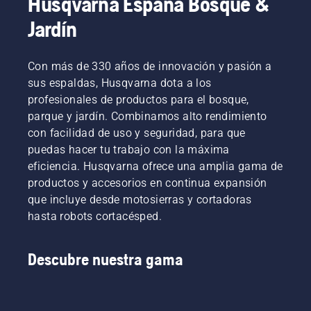
Husqvarna España Bosque &
de
molestia
un botón
jardinería.
se
en la
Jardín
Por ello,
reduce
recortadora
ofrecemos
considerable
a batería
la
para
Con más de 330 años de innovación y pasión a
posibilidad
activar y
sus espaldas, Husqvarna dota a los
de
desactivar
profesionales de productos para el bosque,
compartir
el modo
parque y jardín. Combinamos alto rendimiento
máquinas
savE.
de
con facilidad de uso y seguridad, para que
batería
puedas hacer tu trabajo con la máxima
alquilándolas
eficiencia. Husqvarna ofrece una amplia gama de
en los
productos y accesorios en continua expansión
puntos
que incluye desde motosierras y cortadoras
de
recogida
hasta robots cortacésped.
digitales
que
Descubre nuestra gama
tenemos
repartidos
por
varios